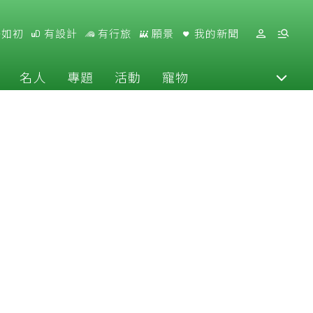
好如初
有設計
有行旅
願景
我的新聞
名人
專題
活動
寵物