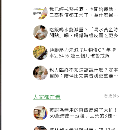
我已經戒菸戒酒，也開始運動，
三高數值都正常了，為什麼還不
能停藥？
吃飯喝水能減重？「喝水黃金時
間點」曝，喝錯時機反而吃更多
通膨壓力未減 7月物價CPI年增
率2.54% 連三個月破警戒線
親人臨終不知道該說什麼？安寧
醫師：陪伴比完美告別更重要，
4句話值得及早說出口
看更多
大家都在看
被認為無用的東西反幫了大忙！
50歲婦慶幸沒隨手丟棄的3樣物
品