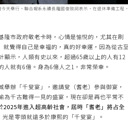
論壇今天舉行，聯合報系永續長羅國俊致詞表示，在退休準備工程
到基隆市政府敬老卡時，心情是愉悅的，尤其在刷
」就覺得自己是幸福的，真的好幸運，因為從古
計顯示，人類有史以來，超過65歲以上的人有12
的人就有6億。身為6億人之1，非常榮幸。
禁城舉辦「千叟宴」，邀請叟（耆老）參與御宴，
被喻為千古難得一見的盛宴，現在卻是再也平常不
於2025年進入超高齡社會，屆時「耆老」將占全
，光是零頭就遠多於康熙的「千叟宴」。