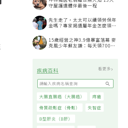
坪林獨居老翁離世無人知 13犬
守屋護遺體伴最後一程
，
先生走了，太太可以續領勞保年
金嗎？專家揭遺屬年金怎麼領，
看順位還要看資格
15歲經營之神3.9億暴富落幕 麥
克風少年蘇友謙：每天領700元
至
過日子
看更多
疾病百科
大腸直腸癌（大腸癌）
痔瘡
骨質疏鬆症（骨鬆）
失智症
B型肝炎（B肝）