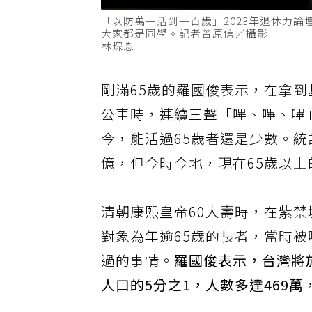
「以防萬一活到一百歲」2023年退休力
大家都是同學。記者曾原信／攝影
林琮恩
剛滿65歲的羅國俊表示，在拿
公車時，連續三聲「嗶、嗶、嗶
今，能活過65歲者還是少數。統
億，但今時今地，現在65歲以上
清朝康熙皇帝60大壽時，在紫
對象為年逾65歲的長者，當時
過的事情。
羅國俊表示，台灣將
人口的5分之1，人數多達469萬