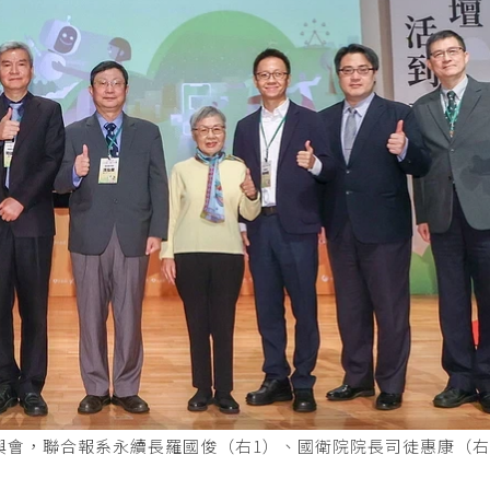
者與會，聯合報系永續長羅國俊（右1）、國衛院院長司徒惠康（