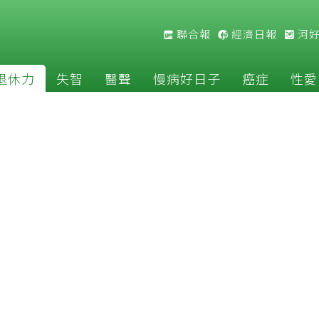
聯合報
經濟日報
河
退休力
失智
醫聲
慢病好日子
癌症
性愛