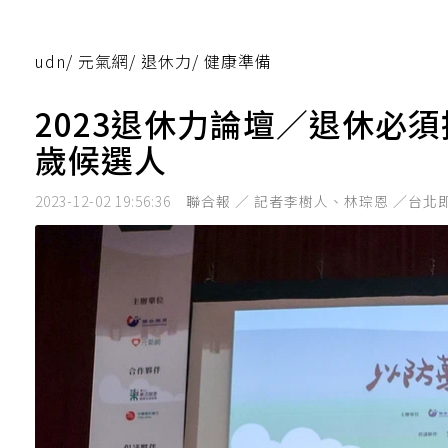
udn
/
元氣網
/
退休力
/
健康準備
2023退休力論壇／退休必
歲候選人
2023-12-02 19:56:36
聯合報 ／ 記者李樹人、林琮恩 ／台北