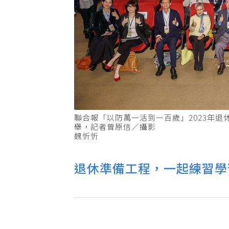
聯合報「以防萬一活到一百歲」2023年
舉，記者曾原信／攝影
魏忻忻
退休準備工程，一起練習學