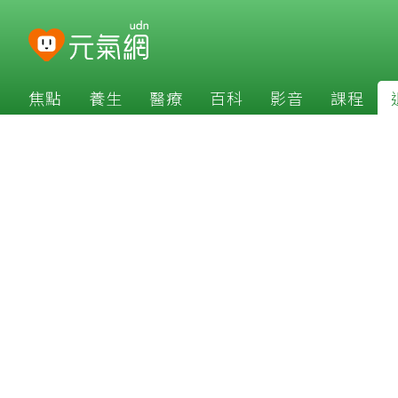
焦點
養生
醫療
百科
影音
課程