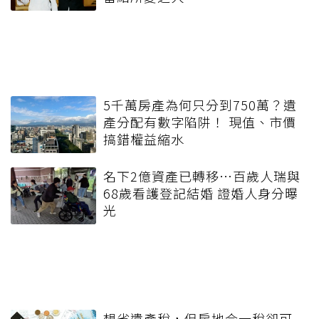
5千萬房產為何只分到750萬？遺
產分配有數字陷阱！ 現值、市價
搞錯權益縮水
名下2億資產已轉移…百歲人瑞與
68歲看護登記結婚 證婚人身分曝
光
想省遺產稅，但房地合一稅卻可