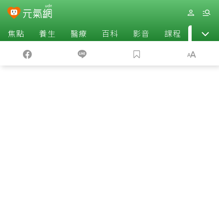
焦點
養生
醫療
百科
影音
課程
退休