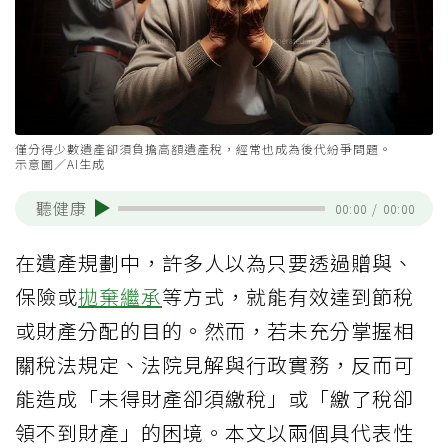
僅分得少數遺產卻須負擔高額遺產稅，經常也成為後代紛爭問題。
示意圖／AI生成
聽健康
00:00
/
00:00
在遺產規劃中，許多人以為只要透過贈與、
保險或
拋棄繼承
等方式，就能有效達到節稅
或財產分配的目的。然而，若未充分掌握相
關稅法規定、法院見解與行政實務，反而可
能造成「未得財產卻須繳稅」或「繳了稅卻
領不到財產」的困境。本文以兩個具代表性