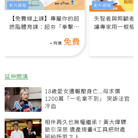
影片課程
影片課程
【免費線上課】專屬你的超
失智者與照顧者
燃脂體育課：超夯「拳擊有
讓專家用一根棍
氧」高壓族在家釋放壓力無
何逆轉退化大腦
免費
負擔
課）
特價
延伸閱讀
18歲愛女遭輾壓身亡...母求償
1200萬「一毛拿不到」 哭訴法官
冷血
相伴再久也無權繼承！黃大煒驟
逝引深思 遺產規畫4工具把財產
留給所愛之人