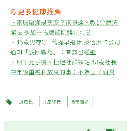
💪更多健康推薦
‧電風扇滿是灰塵？家事達人教1分鐘清
潔法 多加一物還能防髒汙附著
‧45歲男存2千萬提早退休 接信用卡公司
通知「淚回職場」：有錢也碰壁
‧用千元手機、拒絕社群網站 48歲社長
中年後重視和放棄的事：不為面子消費
遺產稅
財產移轉
拋棄繼承