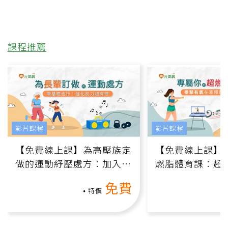
課程推薦
影片課程
影片課程
【免費線上課】為高壓族定
【免費線上課】
做的運動紓壓處方：加入行
燃脂體育課：超
動、增肌、互動元素，0基
氧」高壓族在家
免費
礎也能做！
負擔
特價