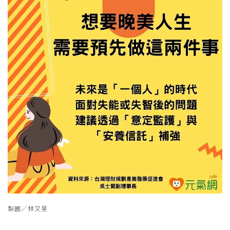
製圖／林又旻