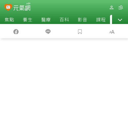
焦點
養生
醫療
百科
影音
課程
退休