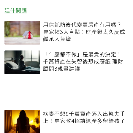
延伸閱讀
用信託防後代變賣房產有用嗎？
專家揭3大盲點：財產鎖太久反成
繼承人負擔
「什麼都不做」是最貴的決定！
千萬資產在失智後恐成廢紙 理財
顧問3規畫建議
病妻不想8千萬資產落入出軌夫手
上！專家教4招讓遺產多留給孩子