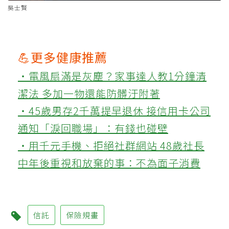
吳士賢
💪更多健康推薦
‧電風扇滿是灰塵？家事達人教1分鐘清
潔法 多加一物還能防髒汙附著
‧45歲男存2千萬提早退休 接信用卡公司
通知「淚回職場」：有錢也碰壁
‧用千元手機、拒絕社群網站 48歲社長
中年後重視和放棄的事：不為面子消費
信託
保險規畫