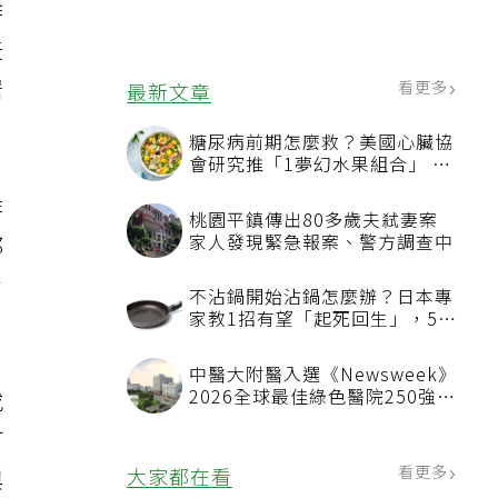
作
天
居
看更多
最新文章
糖尿病前期怎麼救？美國心臟協
會研究推「1夢幻水果組合」 酪
梨加它改善血管功能
非
桃園平鎮傳出80多歲夫弒妻案
家人發現緊急報案、警方調查中
都
新
不沾鍋開始沾鍋怎麼辦？日本專
家教1招有望「起死回生」，5情
況該換新
中醫大附醫入選《Newsweek》
2026全球最佳綠色醫院250強
或
首屆評選即入榜 全台僅兩院獲
可
選 四葉績效指標居台灣最佳
看更多
大家都在看
與