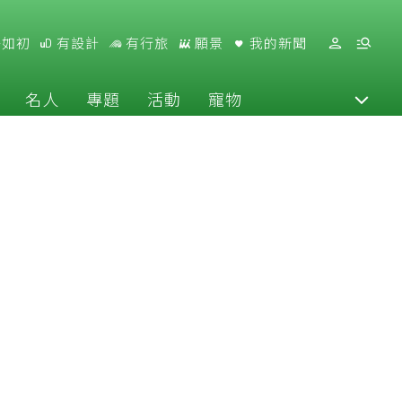
好如初
有設計
有行旅
願景
我的新聞
名人
專題
活動
寵物