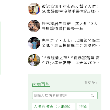
被認為無用的東西反幫了大忙！
50歲婦慶幸沒隨手丟棄的3樣物
品
坪林獨居老翁離世無人知 13犬
守屋護遺體伴最後一程
先生走了，太太可以續領勞保年
金嗎？專家揭遺屬年金怎麼領，
看順位還要看資格
15歲經營之神3.9億暴富落幕 麥
克風少年蘇友謙：每天領700元
過日子
看更多
疾病百科