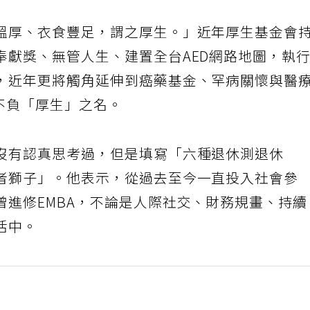
溫厚、衣食豐足，謂之厚生。」近年厚生基金會
奉獻獎、無管人生、建置全台AED網路地圖，執
，近年更將觸角延伸到癌藥基金、罕病關懷與醫
不負「厚生」之名。
沒有認真思考過，但是填寫「六種退休測退休
者獅子」。他表示，從過去至今一直投入社會參
曾進修EMBA，不論是人際社交、財務規畫、持
活中。