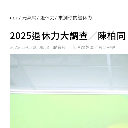
udn
/
元氣網
/
退休力
/
來測你的退休力
2025退休力大調查／陳柏同
2025-12-06 00:08:28
聯合報 ／ 記者廖靜清／台北報導