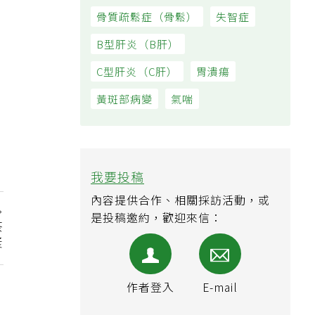
大腸直腸癌（大腸癌）
痔瘡
骨質疏鬆症（骨鬆）
失智症
B型肝炎（B肝）
C型肝炎（C肝）
胃潰瘍
黃斑部病變
氣喘
我要投稿
內容提供合作、相關採訪活動，或
是投稿邀約，歡迎來信：
茶
漿
作者登入
E-mail