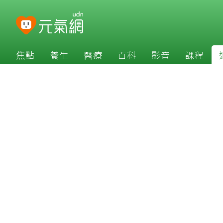
焦點
養生
醫療
百科
影音
課程