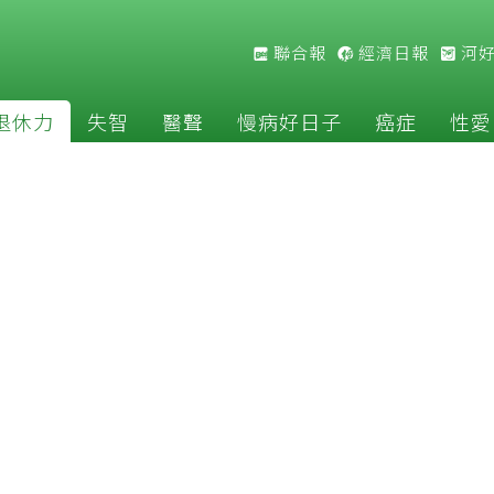
聯合報
經濟日報
河
退休力
失智
醫聲
慢病好日子
癌症
性愛