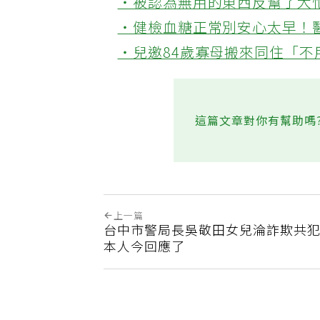
‧被認為無用的東西反幫了大
‧健檢血糖正常別安心太早！
‧兒邀84歲寡母搬來同住「
這篇文章對你有幫助嗎
上一篇
台中市警局長吳敬田女兒淪詐欺共
本人今回應了