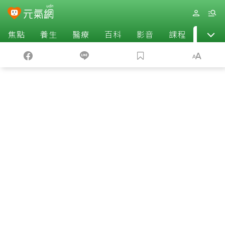
焦點
養生
醫療
百科
影音
課程
退休