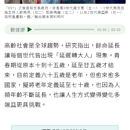
「65+」之後還有悠長歲月，來看看X世代謝文憲（左一）、Y世代馬克信
箱主持人歐馬克（右二）和吳瑪麗（左二），以及Z世代謝亞軒（右一）
如何重畫點。圖／聯合報系資料照片
聽健康
00:00
/
00:00
高齡社會是全球趨勢，研究指出，餘命延長
讓每個世代皆出現「延遲轉大人」現象。青
春期從原本十到十五歲，延至廿五歲才結
束，目前定義六十五歲是老年，但愈來愈多
國家，擬將老年定義延至七十歲，也因為人
類年齡不斷延長，也讓人生方式變得變化多
端且更具挑戰。