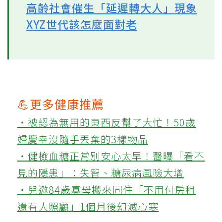
高齡社會催生「延遲轉大人」現象
XYZ世代該怎麼面對老
💪更多健康推薦
‧被認為無用的東西反幫了大忙！50歲
婦慶幸沒隨手丟棄的3樣物品
‧健檢血糖正常別安心太早！醫曝「看不
見的隱患」：失智、糖尿病風險大增
‧兒邀84歲寡母搬來同住「不用付房租
還有人照顧」1個月後幻滅心寒