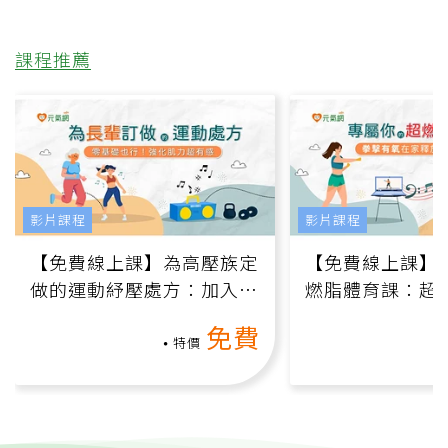
課程推薦
影片課程
影片課程
【免費線上課】為高壓族定
【免費線上課】
做的運動紓壓處方：加入行
燃脂體育課：超
動、增肌、互動元素，0基
氧」高壓族在家
免費
礎也能做！
負擔
特價