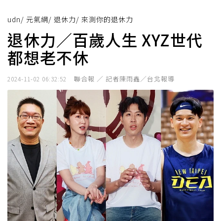
udn
/
元氣網
/
退休力
/
來測你的退休力
退休力／百歲人生 XYZ世代
都想老不休
聯合報 ／ 記者陳雨鑫／台北報導
2024-11-02 06:32:52