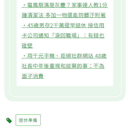
‧電風扇滿是灰塵？家事達人教1分
鐘清潔法 多加一物還能防髒汙附著
‧45歲男存2千萬提早退休 接信用
卡公司通知「淚回職場」：有錢也
碰壁
‧用千元手機、拒絕社群網站 48歲
社長中年後重視和放棄的事：不為
面子消費
退休準備