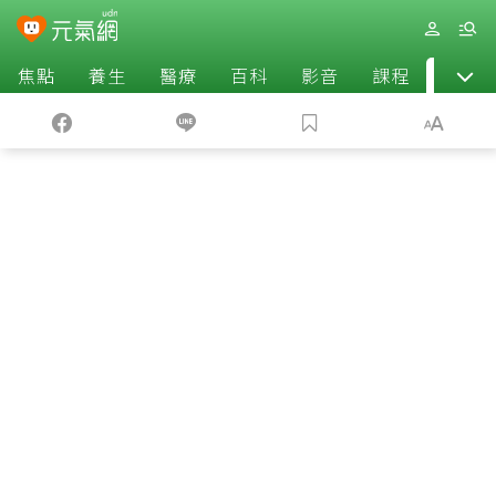
焦點
養生
醫療
百科
影音
課程
退休