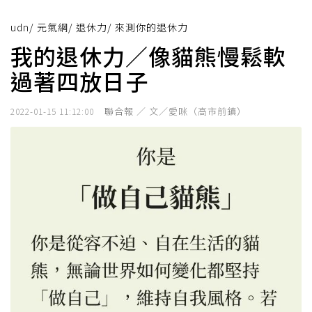
udn
/
元氣網
/
退休力
/
來測你的退休力
我的退休力／像貓熊慢鬆軟
過著四放日子
聯合報 ／ 文／愛咪（高市前鎮）
2022-01-15 11:12:00