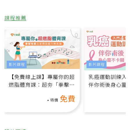
課程推薦
影片課程
影片課程
【免費線上課】專屬你的超
乳癌運動訓練入門
燃脂體育課：超夯「拳擊有
伴你術後身心靈
氧」高壓族在家釋放壓力無
上影音課）
免費
負擔
特價