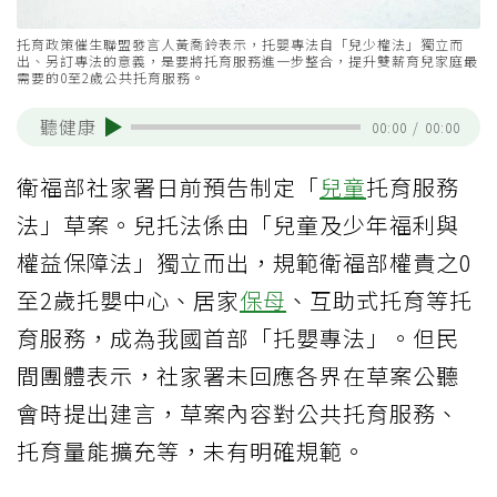
托育政策催生聯盟發言人黃喬鈴表示，托嬰專法自「兒少權法」獨立而
出、另訂專法的意義，是要將托育服務進一步整合，提升雙薪育兒家庭最
需要的0至2歲公共托育服務。
聽健康
00:00
/
00:00
衛福部社家署日前預告制定「
兒童
托育服務
法」草案。兒托法係由「兒童及少年福利與
權益保障法」獨立而出，規範衛福部權責之0
至2歲托嬰中心、居家
保母
、互助式托育等托
育服務，成為我國首部「托嬰專法」。但民
間團體表示，社家署未回應各界在草案公聽
會時提出建言，草案內容對公共托育服務、
托育量能擴充等，未有明確規範。