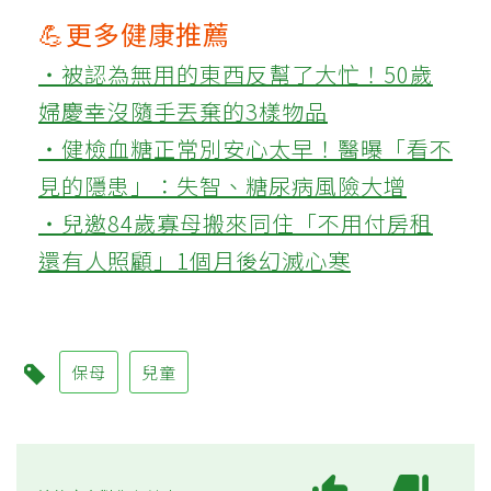
💪更多健康推薦
‧被認為無用的東西反幫了大忙！50歲
婦慶幸沒隨手丟棄的3樣物品
‧健檢血糖正常別安心太早！醫曝「看不
見的隱患」：失智、糖尿病風險大增
‧兒邀84歲寡母搬來同住「不用付房租
還有人照顧」1個月後幻滅心寒
保母
兒童