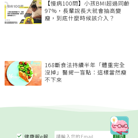
【慢病100問】小孩BMI超過同齡
97%，長輩說長大就會抽高變
瘦，到底什麼時候該介入？
168斷食法持續半年「體重完全
沒掉」醫揭一盲點：這樣當然瘦
不下來
健康報e報