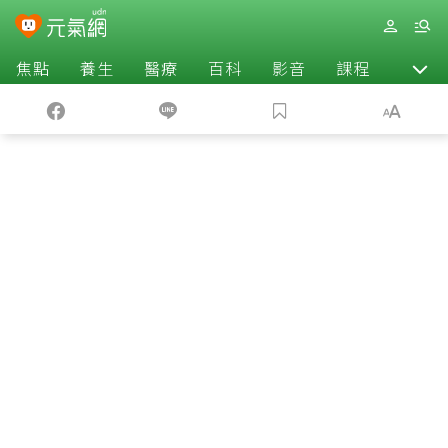
焦點
養生
醫療
百科
影音
課程
退休