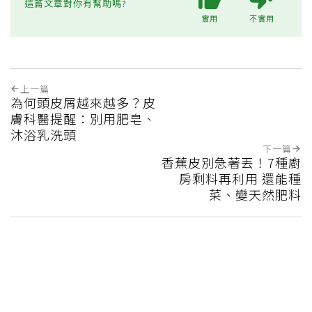
這篇文章對你有幫助嗎?
實用
不實用
上一篇
為何頭皮屑越來越多？皮
膚科醫提醒：別用肥皂、
沐浴乳洗頭
下一篇
香蕉皮別急著丟！7種廚
房剩料再利用 還能種
菜、變天然肥料