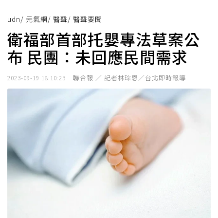
udn
/
元氣網
/
醫聲
/
醫聲要聞
衛福部首部托嬰專法草案公
布 民團：未回應民間需求
聯合報 ／ 記者林琮恩／台北即時報導
2023-09-19 18:10:23