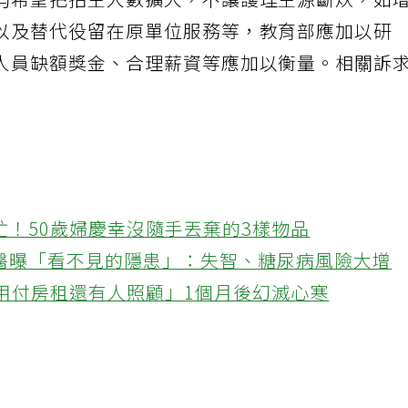
均希望把招生人數擴大，不讓護理生源斷炊，如
以及替代役留在原單位服務等，教育部應加以研
人員缺額獎金、合理薪資等應加以衡量。相關訴
忙！50歲婦慶幸沒隨手丟棄的3樣物品
醫曝「看不見的隱患」：失智、糖尿病風險大增
不用付房租還有人照顧」1個月後幻滅心寒