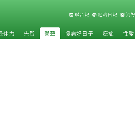
聯合報
經濟日報
河
退休力
失智
醫聲
慢病好日子
癌症
性愛