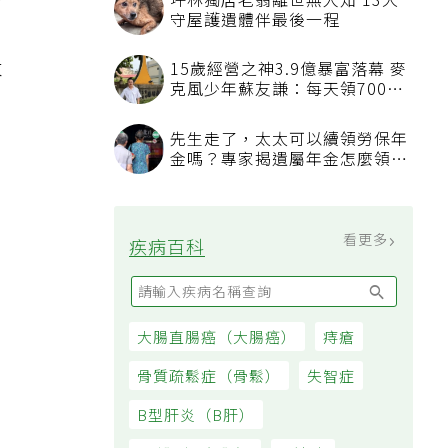
增
坪林獨居老翁離世無人知 13犬
守屋護遺體伴最後一程
求
15歲經營之神3.9億暴富落幕 麥
克風少年蘇友謙：每天領700元
過日子
先生走了，太太可以續領勞保年
金嗎？專家揭遺屬年金怎麼領，
看順位還要看資格
看更多
疾病百科
大腸直腸癌（大腸癌）
痔瘡
骨質疏鬆症（骨鬆）
失智症
B型肝炎（B肝）