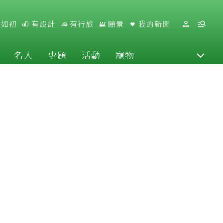
好如初
有設計
有行旅
願景
我的新聞
名人
專題
活動
寵物