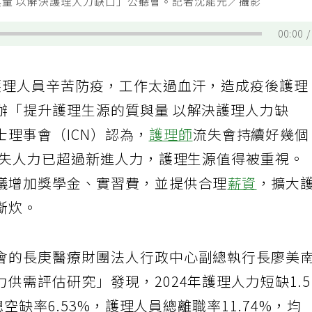
量 以解決護理人力缺口」公聽會。記者沈能元／攝影
00:00
護理人員辛苦防疫，工作太過血汗，造成疫後護理
辦「提升護理生源的質與量 以解決護理人力缺
理事會（ICN）認為，
護理師
流失會持續好幾
流失人力已超過新進人力，護理生源值得被重視。
議增加獎學金、實習費，並提供合理
薪資
，擴大
斷炊。
會的長庚醫療財團法人行政中心副總執行長廖美
供需評估研究」發現，2024年護理人力短缺1.
總空缺率6.53%，護理人員總離職率11.74%，均