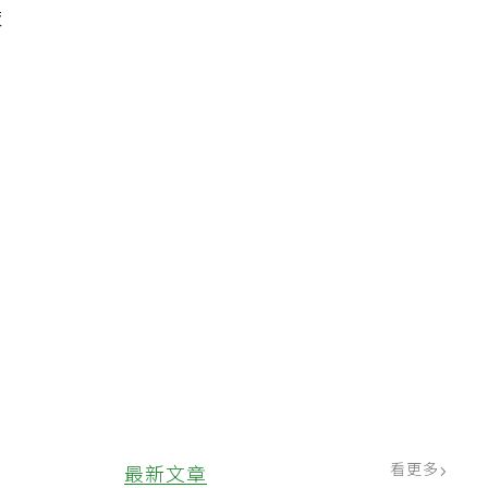
依
今
健
師
看更多
最新文章