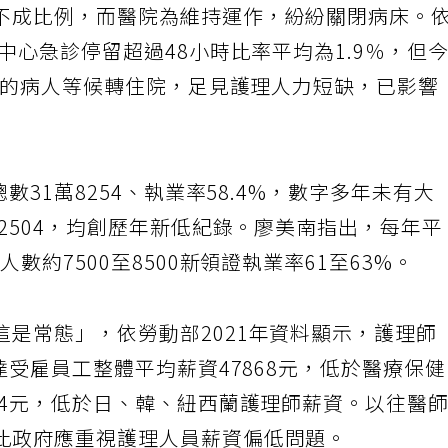
不成比例，而醫院為維持運作，紛紛關閉病床。
學中心急診停留超過48小時比率平均為1.9％，但
0%的病人等候轉住院，足見護理人力短缺，已影響
數31萬8254、執業率58.4%，數字多年未有大
僅2504，均創歷年新低紀錄。廖美南指出，每年平
數約7500至8500新領證執業率61至63%。
是常態」，依勞動部2021年資料顯示，護理師
達受雇員工整體平均薪資47868元，低於醫療保
14元，低於日、韓、紐西蘭護理師薪資。以往醫