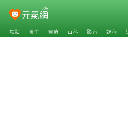
焦點
養生
醫療
百科
影音
課程