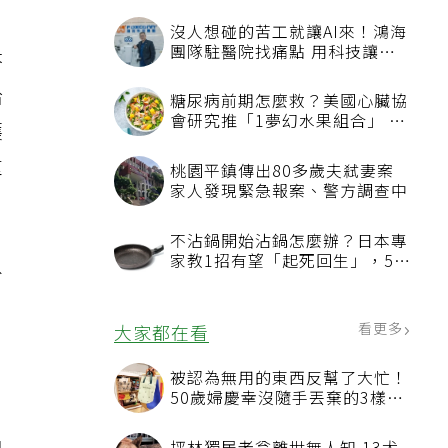
沒人想碰的苦工就讓AI來！鴻海
團隊駐醫院找痛點 用科技讓醫
芬
療更有溫度
給
糖尿病前期怎麼救？美國心臟協
會研究推「1夢幻水果組合」 酪
護
梨加它改善血管功能
重
桃園平鎮傳出80多歲夫弒妻案
家人發現緊急報案、警方調查中
不沾鍋開始沾鍋怎麼辦？日本專
家教1招有望「起死回生」，5情
外
況該換新
看更多
大家都在看
被認為無用的東西反幫了大忙！
50歲婦慶幸沒隨手丟棄的3樣物
，
品