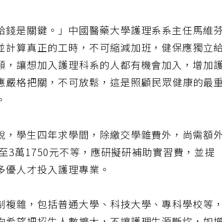
此政府應重視護理人員薪資偏低問題。
給錢是關鍵。」中國醫藥大學護理系系主任馬維
並計算真正的工時，不可縮減加班，健保應獨立
額，讓想加入護理科系的人都有機會加入，增加
應嚴格把關，不可放鬆，這是照顧民眾健康的最
。
說，學生四年求學間，除繳交學雜費外，尚需額
0至3萬1750元不等，應研擬研補助實習費，並提
多優人才投入護理專業。
制複雜，包括普通大學、科技大學、專科學校等