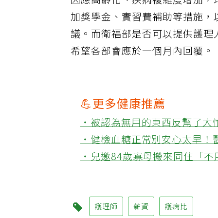
因應高齡化、疾病複雜度增加，
加獎學金、實習費補助等措施，
議。而衛福部是否可以提供護理
希望各部會應於一個月內回覆。
💪更多健康推薦
‧被認為無用的東西反幫了大
‧健檢血糖正常別安心太早！
‧兒邀84歲寡母搬來同住「
護理師
薪資
護病比