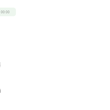
/
00:00
個
護
南
5