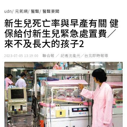
udn
/
元氣網
/
醫聲
/
醫聲要聞
新生兒死亡率與早產有關 健
保給付新生兒緊急處置費／
來不及長大的孩子2
聯合報 ／ 記者沈能元／台北即時報導
2023-07-05 13:19:00