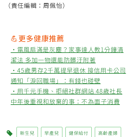
（責任編輯：周佩怡）
💪更多健康推薦
‧電風扇滿是灰塵？家事達人教1分鐘清
潔法 多加一物還能防髒汙附著
‧45歲男存2千萬提早退休 接信用卡公司
通知「淚回職場」：有錢也碰壁
‧用千元手機、拒絕社群網站 48歲社長
中年後重視和放棄的事：不為面子消費
新生兒
早產兒
健保給付
高齡產婦