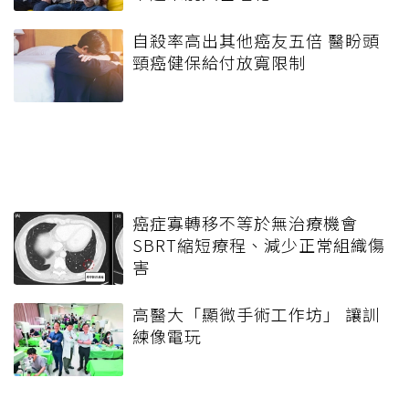
自殺率高出其他癌友五倍 醫盼頭
頸癌健保給付放寬限制
癌症寡轉移不等於無治療機會
SBRT縮短療程、減少正常組織傷
害
高醫大「顯微手術工作坊」 讓訓
練像電玩