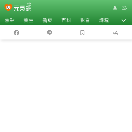
焦點
養生
醫療
百科
影音
課程
退休