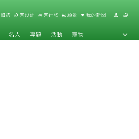
好如初
有設計
有行旅
願景
我的新聞
名人
專題
活動
寵物