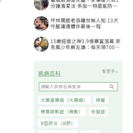
攜
電風扇滿是灰塵？家事達人教1
分鐘清潔法 多加一物還能防髒
汙附著
坪林獨居老翁離世無人知 13犬
守屋護遺體伴最後一程
15歲經營之神3.9億暴富落幕 麥
克風少年蘇友謙：每天領700元
過日子
看更多
疾病百科
大腸直腸癌（大腸癌）
痔瘡
骨質疏鬆症（骨鬆）
失智症
B型肝炎（B肝）