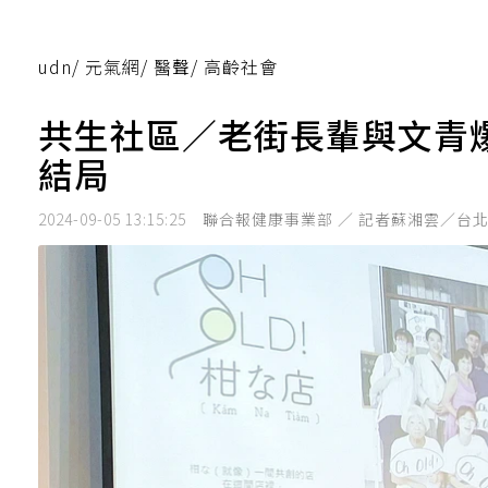
udn
/
元氣網
/
醫聲
/
高齡社會
共生社區／老街長輩與文青
結局
2024-09-05 13:15:25
聯合報健康事業部 ／ 記者蘇湘雲／台