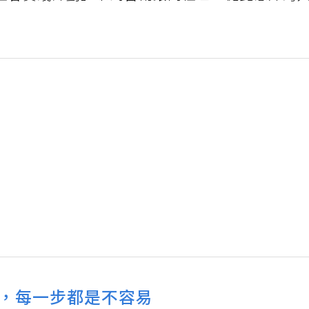
社會實踐計劃」來到台南銀同社區，從此意外跨
，每一步都是不容易