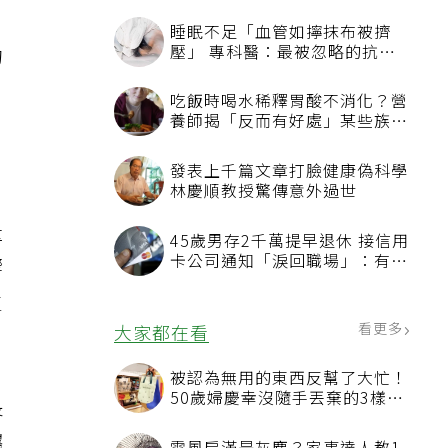
睡眠不足「血管如擰抹布被擠
壓」 專科醫：最被忽略的抗老
的
方法
吃飯時喝水稀釋胃酸不消化？營
養師揭「反而有好處」某些族群
才要禁
發表上千篇文章打臉健康偽科學
林慶順教授驚傳意外過世
量
45歲男存2千萬提早退休 接信用
卡公司通知「淚回職場」：有錢
響
也碰壁
生
看更多
大家都在看
被認為無用的東西反幫了大忙！
50歲婦慶幸沒隨手丟棄的3樣物
長
品