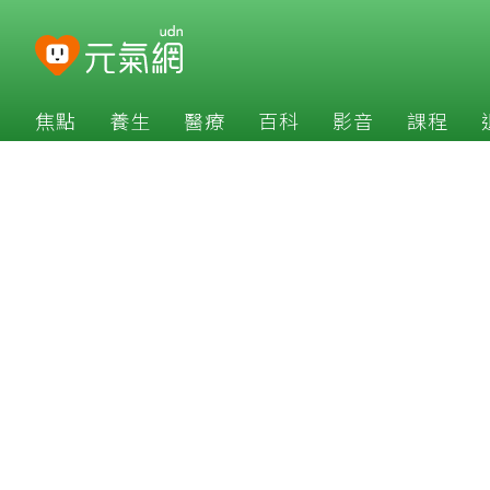
焦點
養生
醫療
百科
影音
課程