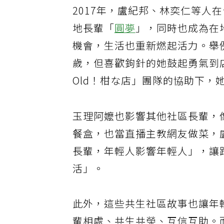
2017年，盧紀邦、林奕仁等人在
地長輩「
圓夢
」，同時也成為在
機會，生活也重新燃起活力。舉
歲，但喜歡鉤針的她鼓起勇氣到
Old！柑な店」團隊的協助下，
玉理阿嬤也影響其他社區長輩，
餐盒，也當直播主教網友做菜，
長輩，年輕人影響年輕人」，讓
活」。
此外，這些共生社區故事也讓年