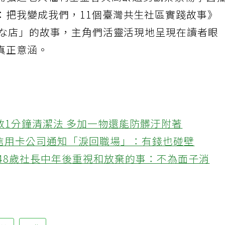
而弘道老人福利基金會與高齡趨勢觀察家楊寧茵
：把我變成我們，11個臺灣共生社區實踐故事》
！柑な店」的故事，主角們活靈活現地呈現在讀者眼
真正意涵。
教1分鐘清潔法 多加一物還能防髒汙附著
接信用卡公司通知「淚回職場」：有錢也碰壁
48歲社長中年後重視和放棄的事：不為面子消