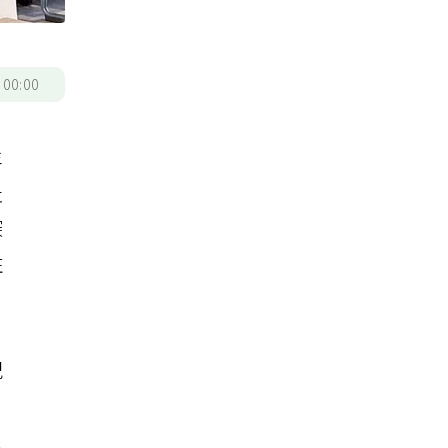
/
00:00
年
社
深
駐
紀