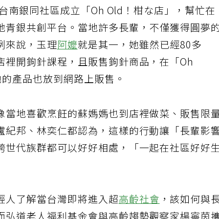
台南銀同社區成立「Oh Old！柑な店」，幫忙在
地青銀共創平台。當地許多長輩，不僅獲得圓夢
例來說，玉理
阿嬤
就是其一，她雖然已經80多
店裡開鉤針課程，且販售鉤針商品，在「Oh
她的產品也放到網路上販售。
像當地喜歡烹飪的蘇媽媽也到店裡做菜、販售限
盧紀邦、林奕仁都認為，這樣的行動讓「長輩影
跨世代族群都可以好好相處，「一起在社區好好
輕人了解當台灣即將進入超
高齡社會
，該如何與