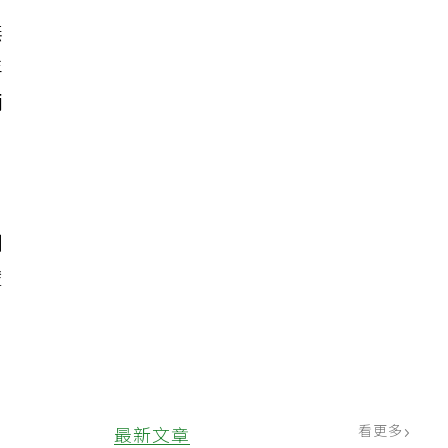
無
年
兩
利
輩
看更多
最新文章