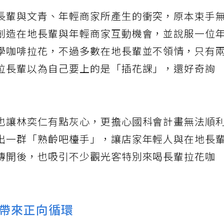
長輩與文青、年輕商家所產生的衝突，原本束手
創造在地長輩與年輕商家互動機會，並說服一位
學咖啡拉花，不過多數在地長輩並不領情，只有
位長輩以為自己要上的是「插花課」，還好奇詢
也讓林奕仁有點灰心，更擔心國科會計畫無法順
出一群「熟齡吧檯手」，讓店家年輕人與在地長
傳開後，也吸引不少觀光客特別來喝長輩拉花咖
帶來正向循環