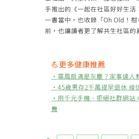
輩相處、共生共榮、互信互助。
手推出的《一起在社區好好生活
一書當中，也收錄「Oh Old
前，也讓讀者更了解共生社區的
💪更多健康推薦
‧電風扇滿是灰塵？家事達人
‧45歲男存2千萬提早退休 
‧用千元手機、拒絕社群網站 
費