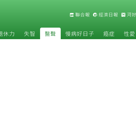
聯合報
經濟日報
河
退休力
失智
醫聲
慢病好日子
癌症
性愛