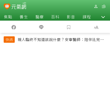
焦點
養生
醫療
百科
影音
課程
退休
親人臨終不知道該說什麼？安寧醫師：陪伴比完美
快訊
告別更重要，4句話值得及早說出口