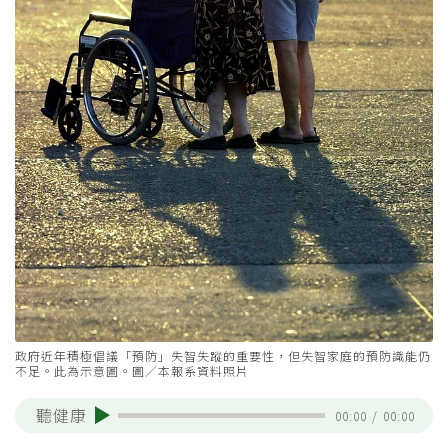
政府近年積極倡議「預防」失智失蹤的重要性，但失智家庭的預防識能仍
不足。此為示意圖。圖／本報系資料照片
聽健康
00:00
/
00:00