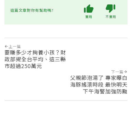
這篇文章對你有幫助嗎?
實用
不實用
上一篇
要賺多少才夠養小孩？財
政部揭全台平均、這三縣
市超過250萬元
下一篇
父親節泡湯了 專家曝白
海豚搖滾時段 最快明天
下午海警加強防颱