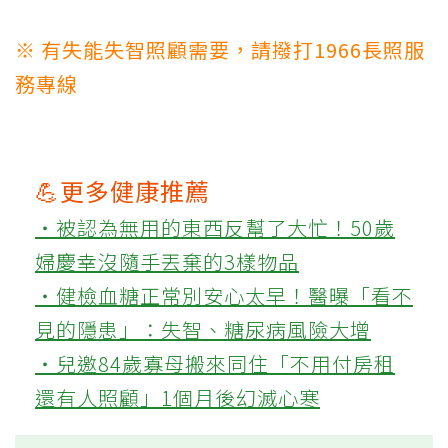
※ 有失能失智照顧需要，請撥打1966長照服
務專線
💪更多健康推薦
‧被認為無用的東西反幫了大忙！50歲
婦慶幸沒隨手丟棄的3樣物品
‧健檢血糖正常別安心太早！醫曝「看不
見的隱患」：失智、糖尿病風險大增
‧兒邀84歲寡母搬來同住「不用付房租
還有人照顧」1個月後幻滅心寒