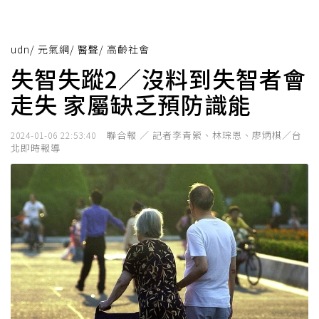
udn
/
元氣網
/
醫聲
/
高齡社會
失智失蹤2／沒料到失智者會
走失 家屬缺乏預防識能
聯合報 ／ 記者李青縈、林琮恩、廖炳棋／台
2024-01-06 22:53:40
北即時報導