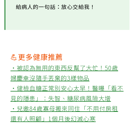
給病人的一句話：放心交給我！
💪更多健康推薦
‧被認為無用的東西反幫了大忙！50歲
婦慶幸沒隨手丟棄的3樣物品
‧健檢血糖正常別安心太早！醫曝「看不
見的隱患」：失智、糖尿病風險大增
‧兒邀84歲寡母搬來同住「不用付房租
還有人照顧」1個月後幻滅心寒