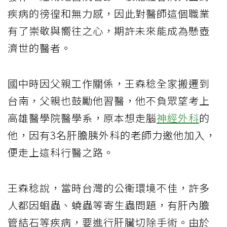
疾病的徬徨和無力感，因此對醫師這個職業
有了崇敬與嚮往之心，期許未來能成為懸壺
濟世的醫者。
國中時因父親工作關係，王森稔全家搬遷到
台南，父親也鼓勵他習醫，他不負眾望考上
高雄醫學院醫學系，原本想走腦
神經外科
的
他，因有3名肝膽胰外科的老師力邀他加入，
便走上這科行醫之路。
王森稔說，當時台灣的公衛環境不佳，許多
人都因蛔蟲、蟯蟲等寄生蟲問題，有肝內膽
管結石等疾病，要進行肝臟切除手術。由於