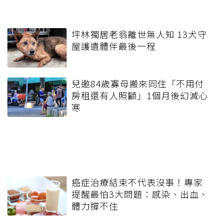
坪林獨居老翁離世無人知 13犬守
屋護遺體伴最後一程
兒邀84歲寡母搬來同住「不用付
房租還有人照顧」1個月後幻滅心
寒
癌症治療結束不代表沒事！專家
提醒最怕3大問題：感染、出血、
體力撐不住