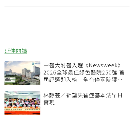
延伸閱讀
中醫大附醫入選《Newsweek》
2026全球最佳綠色醫院250強 首
屆評選即入榜 全台僅兩院獲
選 四葉績效指標居台灣最佳
林靜芸／祈望失智症基本法早日
實現