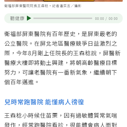
衛福部屏東醫院院長王森稔。記者潘奕言／攝影
聽健康
00:00
/
00:00
衛福部屏東醫院有百年歷史，是屏東最老的
公立醫院。在屏北地區醫療競爭日益激烈之
際，今年8月剛上任院長的王森稔說，屏醫新
醫療大樓即將動土興建，將朝高齡醫療目標
努力，可讓老醫院有一番新氣象，繼續朝下
個百年邁進。
兒時常跑醫院 能懂病人徬徨
王森稔小時候住苗栗，因有過敏體質常氣喘
發作，經常跑醫院看診，很能體會病人面對