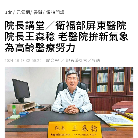
udn
/
元氣網
/
醫聲
/
領袖開講
院長講堂／衛福部屏東醫院
院長王森稔 老醫院拚新氣象
為高齡醫療努力
聯合報 ／ 記者潘奕言／專訪
2024-10-19 08:50:20