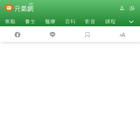
焦點
養生
醫療
百科
影音
課程
退休