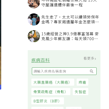
坪林獨居老翁離世無人知 13犬
守屋護遺體伴最後一程
先生走了，太太可以續領勞保年
金嗎？專家揭遺屬年金怎麼領，
看順位還要看資格
15歲經營之神3.9億暴富落幕 麥
克風少年蘇友謙：每天領700元
過日子
看更多
疾病百科
大腸直腸癌（大腸癌）
痔瘡
骨質疏鬆症（骨鬆）
失智症
B型肝炎（B肝）