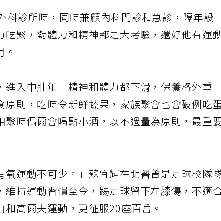
寮外科診所時，同時兼顧內科門診和急診，隔年設
力吃緊，對體力和精神都是大考驗，還好他有運
月。
，進入中壯年 精神和體力都下滑，保養格外重
食原則，吃時令新鮮蔬果，家族聚會也會破例吃
相聚時偶爾會喝點小酒，以不過量為原則，最重
有氧運動不可少。」蘇宜輝在北醫曾是足球校隊
，維持運動習慣至今，踢足球留下左膝傷，不適
山和高爾夫運動，更征服20座百岳。