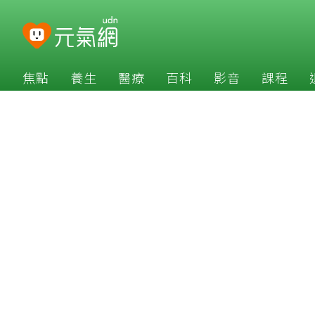
焦點
養生
醫療
百科
影音
課程