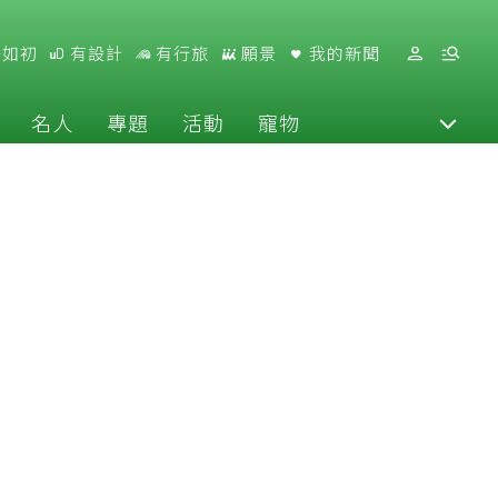
好如初
有設計
有行旅
願景
我的新聞
名人
專題
活動
寵物