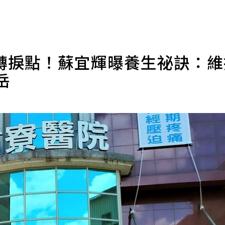
轉捩點！蘇宜輝曝養生祕訣：
岳