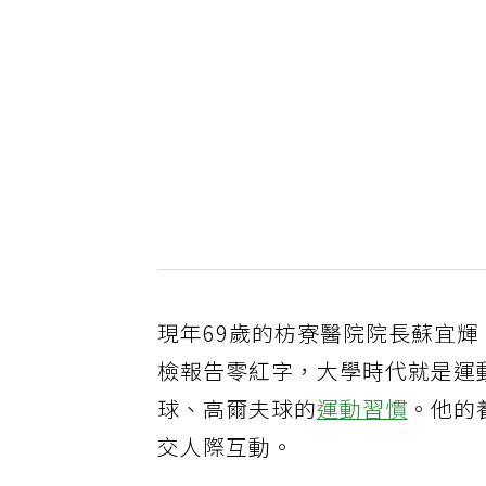
現年69歲的枋寮醫院院長蘇宜
檢報告零紅字，大學時代就是運
球、高爾夫球的
運動習慣
。他的
交人際互動。