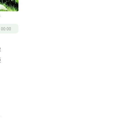
影
/
00:00
屏
距
醫