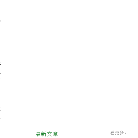
動
蛋
要
隊
合
看更多
最新文章