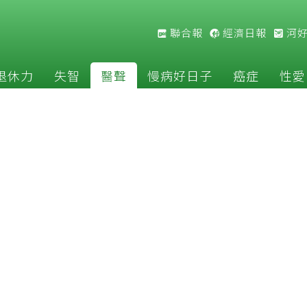
聯合報
經濟日報
河
退休力
失智
醫聲
慢病好日子
癌症
性愛