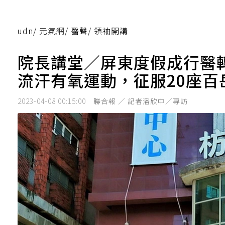
udn
/
元氣網
/
醫聲
/
領袖開講
院長講堂／屏東度假成行醫
流汗有氧運動，征服20座百
2023-04-08 00:15:00
聯合報 ／ 記者潘欣中／專訪