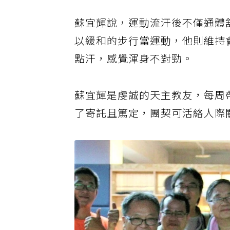
蘇宜輝說，運動流汗後不僅通體
以緩和的步行當運動，他則維持
點汗，感覺渾身不對勁。
蘇宜輝是虔誠的天主教友，每周
了寄託且篤定，團契可活絡人際