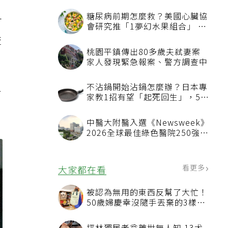
糖尿病前期怎麼救？美國心臟協
可
會研究推「1夢幻水果組合」 酪
梨加它改善血管功能
流
桃園平鎮傳出80多歲夫弒妻案
家人發現緊急報案、警方調查中
不沾鍋開始沾鍋怎麼辦？日本專
有
家教1招有望「起死回生」，5情
況該換新
中醫大附醫入選《Newsweek》
2026全球最佳綠色醫院250強
首屆評選即入榜 全台僅兩院獲
選 四葉績效指標居台灣最佳
看更多
大家都在看
被認為無用的東西反幫了大忙！
50歲婦慶幸沒隨手丟棄的3樣物
品