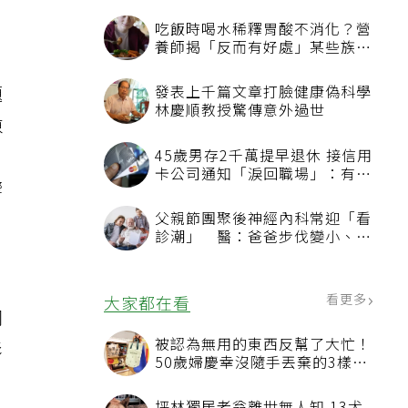
吃飯時喝水稀釋胃酸不消化？營
養師揭「反而有好處」某些族群
才要禁
題
發表上千篇文章打臉健康偽科學
林慶順教授驚傳意外過世
陳
，
45歲男存2千萬提早退休 接信用
卡公司通知「淚回職場」：有錢
響
也碰壁
父親節團聚後神經內科常迎「看
診潮」 醫：爸爸步伐變小、站
不起來別只當老化
看更多
大家都在看
同
被認為無用的東西反幫了大忙！
影
50歲婦慶幸沒隨手丟棄的3樣物
品