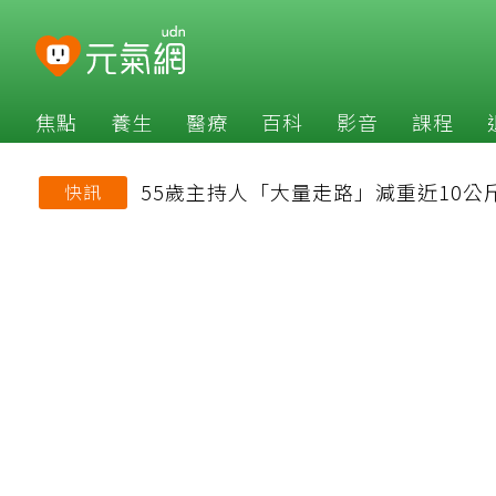
焦點
養生
醫療
百科
影音
課程
55歲主持人「大量走路」減重近10公
快訊