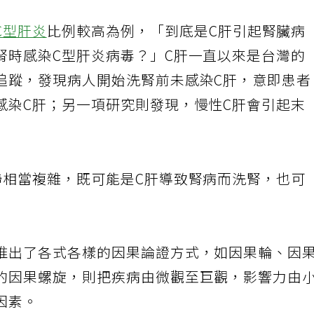
C型肝炎
比例較高為例，「到底是C肝引起腎臟病
腎時感染C型肝炎病毒？」C肝一直以來是台灣的
追蹤，發現病人開始洗腎前未感染C肝，意即患
感染C肝；另一項研究則發現，慢性C肝會引起末
聯相當複雜，既可能是C肝導致腎病而洗腎，也可
推出了各式各樣的因果論證方式，如因果輪、因
的因果螺旋，則把疾病由微觀至巨觀，影響力由
因素。