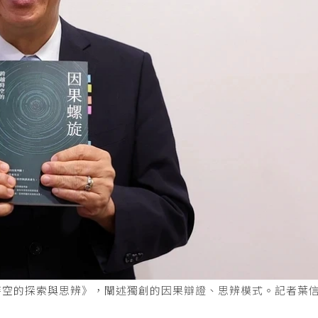
時空的探索與思辨》，闡述獨創的因果辯證、思辨模式。記者葉