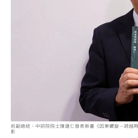
前副總統、中研院院士陳建仁發表新書《因果螺旋—跨越
影