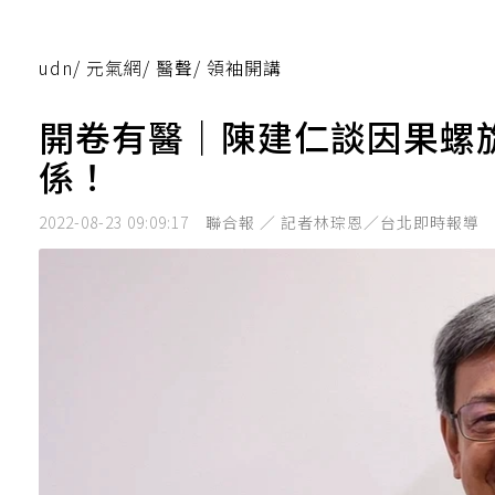
udn
/
元氣網
/
醫聲
/
領袖開講
開卷有醫｜陳建仁談因果螺
係！
2022-08-23 09:09:17
聯合報 ／ 記者林琮恩／台北即時報導