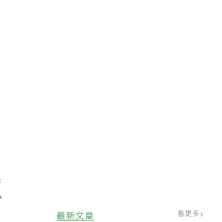
者
果
小
看更多
最新文章