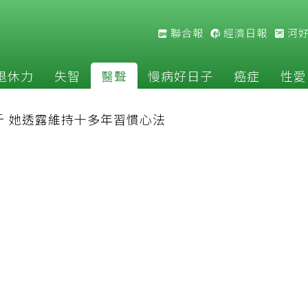
聯合報
經濟日報
河
退休力
失智
醫聲
慢病好日子
癌症
性愛
斤 她透露維持十多年習慣心法