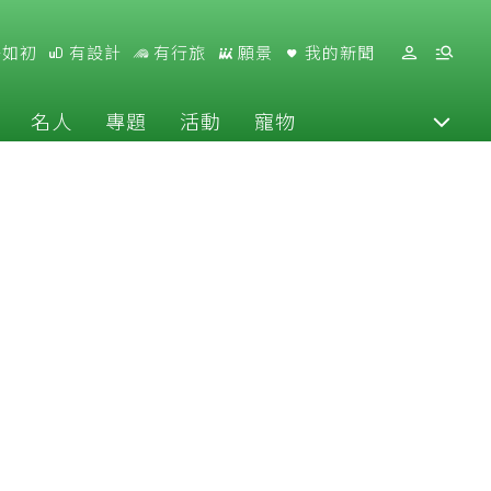
好如初
有設計
有行旅
願景
我的新聞
名人
專題
活動
寵物