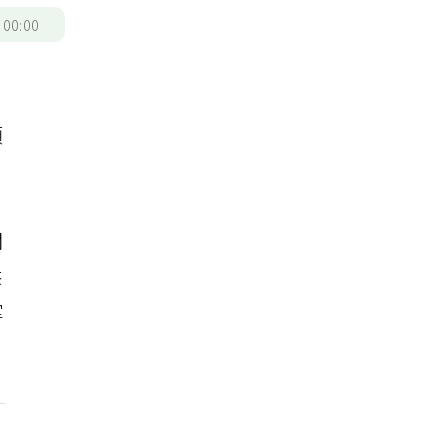
/
00:00
；
類
闡
供
掌