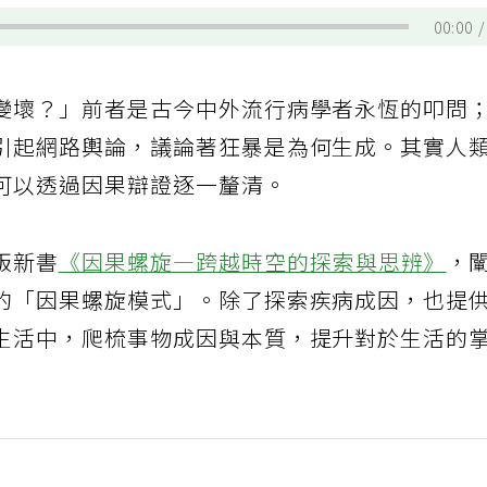
00:00
變壞？」前者是古今中外流行病學者永恆的叩問
引起網路輿論，議論著狂暴是為何生成。其實人
可以透過因果辯證逐一釐清。
版新書
《因果螺旋—跨越時空的探索與思辨》
，
的「因果螺旋模式」。除了探索疾病成因，也提
生活中，爬梳事物成因與本質，提升對於生活的