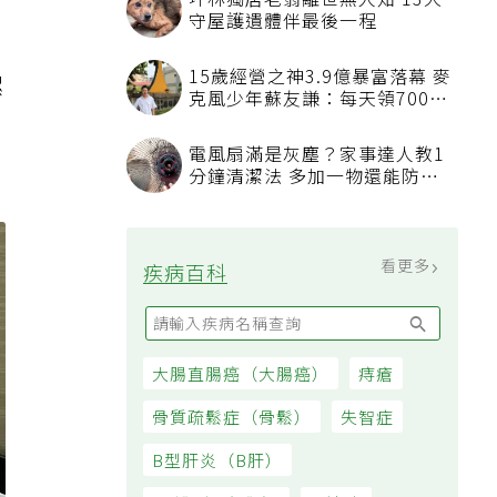
坪林獨居老翁離世無人知 13犬
守屋護遺體伴最後一程
，
15歲經營之神3.9億暴富落幕 麥
螺
克風少年蘇友謙：每天領700元
過日子
電風扇滿是灰塵？家事達人教1
分鐘清潔法 多加一物還能防髒
汙附著
看更多
疾病百科
大腸直腸癌（大腸癌）
痔瘡
骨質疏鬆症（骨鬆）
失智症
B型肝炎（B肝）