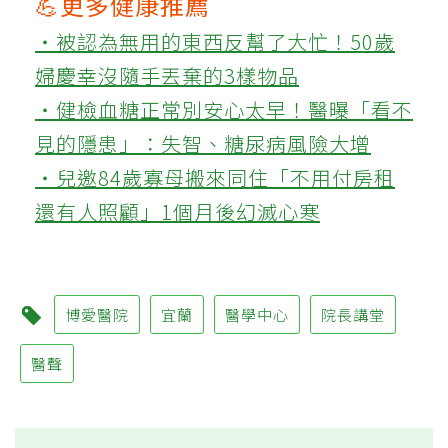
💪更多健康推薦
‧被認為無用的東西反幫了大忙！50歲
婦慶幸沒隨手丟棄的3樣物品
‧健檢血糖正常別安心太早！醫曝「看不
見的隱患」：失智、糖尿病風險大增
‧兒邀84歲寡母搬來同住「不用付房租
還有人照顧」1個月後幻滅心寒
博愛醫院
宜蘭
醫學中心
院長講堂
醫聲