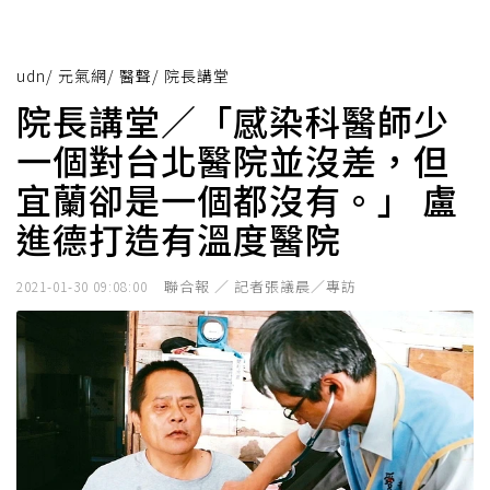
udn
/
元氣網
/
醫聲
/
院長講堂
院長講堂／「感染科醫師少
一個對台北醫院並沒差，但
宜蘭卻是一個都沒有。」 盧
進德打造有溫度醫院
聯合報 ／ 記者張議晨／專訪
2021-01-30 09:08:00