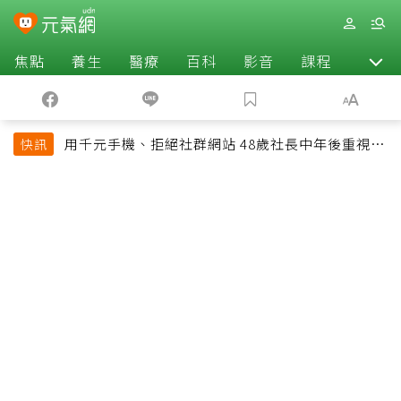
焦點
養生
醫療
百科
影音
課程
退休
用千元手機、拒絕社群網站 48歲社長中年後重視和
快訊
放棄的事：不為面子消費