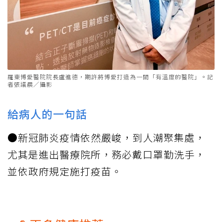
羅東博愛醫院院長盧進德，期許將博愛打造為一間「有溫度的醫院」。記
者張議晨／攝影
給病人的一句話
●新冠肺炎疫情依然嚴峻，到人潮聚集處，
尤其是進出醫療院所，務必戴口罩勤洗手，
並依政府規定施打疫苗。