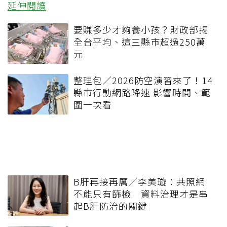
延伸閱讀
要賺多少才夠養小孩？財政部揭
全台平均、這三縣市超過250萬
元
整理包／2026防空演習來了！14
縣市行動網路降速 影響時間、範
圍一次看
B肝再接再厲／李美璇：共照網
不能只有篩檢 資料治理才是串
起B肝防治的關鍵