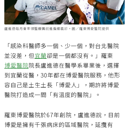
盧進德每月會率領醫療團前進偏鄉義診。圖／羅東博愛醫院提供
「感染科醫師多一個、少一個，對台北醫院
並沒差，但
宜蘭
卻是一個都沒有。」羅東
博愛醫院
院長盧進德在醫學系畢業後，選擇
到宜蘭從醫，30年都在博愛醫院服務，他形
容自己是土生土長「博愛人」，期許將博愛
醫院打造成一間「有溫度的醫院」。
羅東博愛醫院於67年創院，盧進德說，目前
博愛是擁有千張病床的區域醫院，延攬有