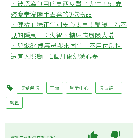
‧被認為無用的東西反幫了大忙！50歲
婦慶幸沒隨手丟棄的3樣物品
‧健檢血糖正常別安心太早！醫曝「看不
見的隱患」：失智、糖尿病風險大增
‧兒邀84歲寡母搬來同住「不用付房租
還有人照顧」1個月後幻滅心寒
博愛醫院
宜蘭
醫學中心
院長講堂
醫聲
這篇文章對你有幫助嗎?