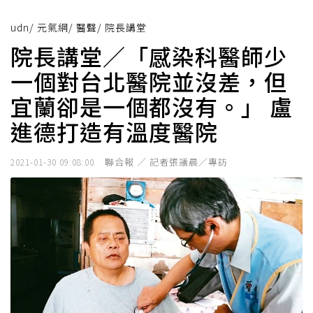
udn
/
元氣網
/
醫聲
/
院長講堂
院長講堂／「感染科醫師少
一個對台北醫院並沒差，但
宜蘭卻是一個都沒有。」 盧
進德打造有溫度醫院
聯合報 ／ 記者張議晨／專訪
2021-01-30 09:08:00