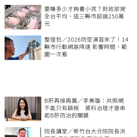
要賺多少才夠養小孩？財政部揭
全台平均、這三縣市超過250萬
元
整理包／2026防空演習來了！14
縣市行動網路降速 影響時間、範
圍一次看
B肝再接再厲／李美璇：共照網
不能只有篩檢 資料治理才是串
起B肝防治的關鍵
院長講堂／新竹台大分院院長洪