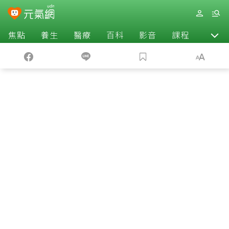
焦點
養生
醫療
百科
影音
課程
退休