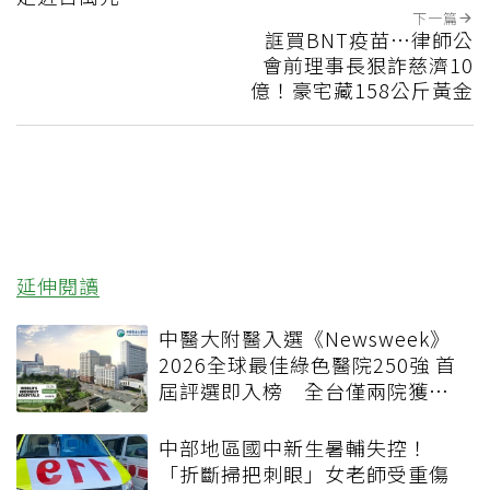
下一篇
誆買BNT疫苗…律師公
會前理事長狠詐慈濟10
億！豪宅藏158公斤黃金
延伸閱讀
中醫大附醫入選《Newsweek》
2026全球最佳綠色醫院250強 首
屆評選即入榜 全台僅兩院獲
選 四葉績效指標居台灣最佳
中部地區國中新生暑輔失控！
「折斷掃把刺眼」女老師受重傷