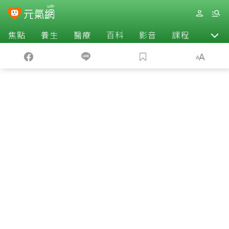
焦點
養生
醫療
百科
影音
課程
退休