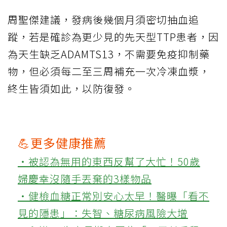
周聖傑建議，發病後幾個月須密切抽血追
蹤，若是確診為更少見的先天型TTP患者，因
為天生缺乏ADAMTS13，不需要免疫抑制藥
物，但必須每二至三周補充一次冷凍血漿，
終生皆須如此，以防復發。
💪更多健康推薦
‧被認為無用的東西反幫了大忙！50歲
婦慶幸沒隨手丟棄的3樣物品
‧健檢血糖正常別安心太早！醫曝「看不
見的隱患」：失智、糖尿病風險大增