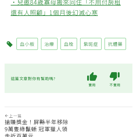
‧兒邀84歲寡母搬來同住「不用付房租
還有人照顧」1個月後幻滅心寒
血小板
治療
血栓
紫斑症
抗體藥
這篇文章對你有幫助嗎?
實用
不實用
上一篇
搶賺獎金！屏縣半年移除
9萬隻綠鬣蜥 冠軍獵人領
走近百萬元