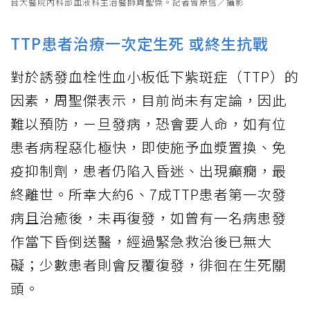
台大醫院內科部血液科主治醫師周聖傑。記者曾原信／攝影
TTP患者治療一次定生死 或終生抗戰
對於誘發血栓性血小板低下紫斑症（TTP）的
因素，周聖傑表示，目前尚未有定論，因此
難以預防，ㄧ旦發病，恐會要人命，如有位
患者病程惡化極快，即使施予血漿置換、免
疫抑制劑，患者仍陷入昏迷、出現癲癇，最
終離世。所幸大約6、7成TTP患者第一次發
病且治癒後，未再復發，如曾有一名病患發
作當下昏倒送醫，經過緊急救治後已無大
礙；少數患者則會反覆復發，徘徊在生死關
頭。