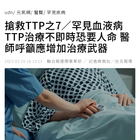
udn
/
元氣網
/
醫聲
/
罕見疾病
搶救TTP之7／罕見血液病
TTP治療不即時恐要人命 醫
師呼籲應增加治療武器
聯合報健康事業部 ／ 記者周佩怡／台北報導
2023-03-20 16:13:13