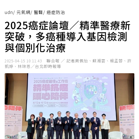
udn
/
元氣網
/
醫聲
/
癌症防治
2025癌症論壇／精準醫療新
突破，多癌種導入基因檢測
與個別化治療
聯合報 ／ 記者周佩怡、蘇湘雲、楊孟蓉、許
2025-04-15 10:11:43
凱婷、林琮恩／台北即時報導