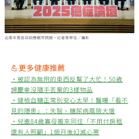
出席來賓座談回應觀眾問題。記者曾原信／攝影
💪更多健康推薦
‧被認為無用的東西反幫了大忙！50歲
婦慶幸沒隨手丟棄的3樣物品
‧健檢血糖正常別安心太早！醫曝「看不
見的隱患」：失智、糖尿病風險大增
‧兒邀84歲寡母搬來同住「不用付房租
還有人照顧」1個月後幻滅心寒