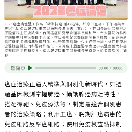
2025癌症論壇暨工作坊「精準抗癌 暖心陪伴」於今日登場，下午場與會
專家包括聯合報健康事業部策略長洪淑惠（右起）、林口長庚紀念醫院泌
尿腫瘤科主任虞凱傑、台灣癌症研究學會理事長蘇柏榮、台大醫院內科部
胃腸肝膽科主治醫師李宜家、林口長庚紀念醫院副院長李威震、花蓮慈濟
醫院幹細胞與精準醫療研發中心暨國際醫學中心主任李啟誠、林口長庚紀
念醫院直腸肛門科醫師許祐仁、台灣臨床腫瘤醫學會理事長暨嘉義大林慈
濟醫院副院長賴俊良、聯合報健康事業部營運長吳貞瑩。記者曾原信／攝
影
聽健康
00:00
/
00:00
癌症治療正邁入精準與個別化新時代，如透
過基因檢測掌握肺癌、攝護腺癌病灶特性，
搭配標靶、免疫療法等，制定最適合個別患
者的治療策略；利用血癌、晚期肝癌病患的
免疫細胞反擊癌細胞；使用免疫檢查點抑制