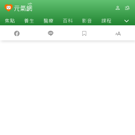
焦點
養生
醫療
百科
影音
課程
退休