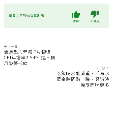
這篇文章對你有幫助嗎?
實用
不實用
上一篇
通膨壓力未減 7月物價
CPI年增率2.54% 連三個
月破警戒線
下一篇
吃飯喝水能減重？「喝水
黃金時間點」曝，喝錯時
機反而吃更多