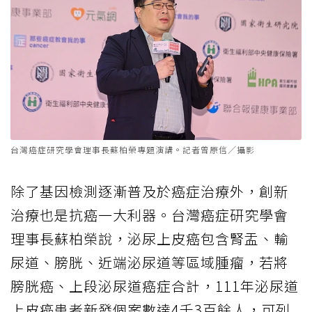
台灣癌症研究學會理事長蘇柏榮專題演講。記者曾原信／攝影
除了基因檢測逐漸普及於癌症治療外，創新
治療也是抗癌一大利器。台灣癌症研究學會
理事長蘇柏榮說，泌尿上皮癌包含腎盂、輸
尿道、膀胱、近端泌尿道等區域腫瘤，若將
膀胱癌、上段泌尿道癌症合計，111年泌尿道
上皮癌患者新發個案數達4千3百餘人，可列