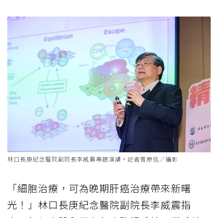
林口長庚紀念醫院副院長李威震專題演講。記者曾原信／攝影
「細胞治療，可為晚期肝癌治療帶來新曙
光！」林口長庚紀念醫院副院長李威震指