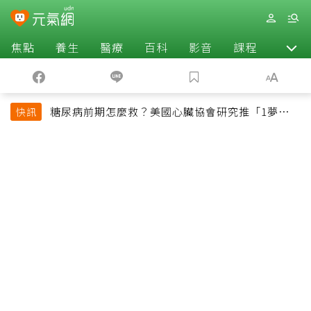
焦點
養生
醫療
百科
影音
課程
退休
糖尿病前期怎麼救？美國心臟協會研究推「1夢幻水
快訊
果組合」 酪梨加它改善血管功能