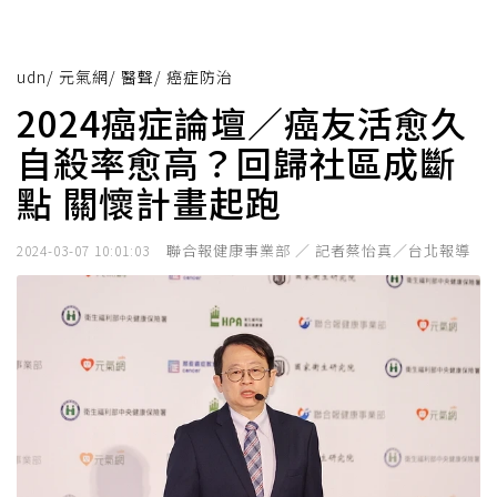
udn
/
元氣網
/
醫聲
/
癌症防治
2024癌症論壇／癌友活愈久
自殺率愈高？回歸社區成斷
點 關懷計畫起跑
聯合報健康事業部 ／ 記者蔡怡真／台北報導
2024-03-07 10:01:03