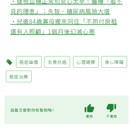
‧健檢血糖正常別安心太早！醫曝「看不
見的隱患」：失智、糖尿病風險大增
‧兒邀84歲寡母搬來同住「不用付房租
還有人照顧」1個月後幻滅心寒
癌症論壇
友善抗癌
心理健康
身心障礙
癌症治療
這篇文章對你有幫助嗎?
實用
不實用