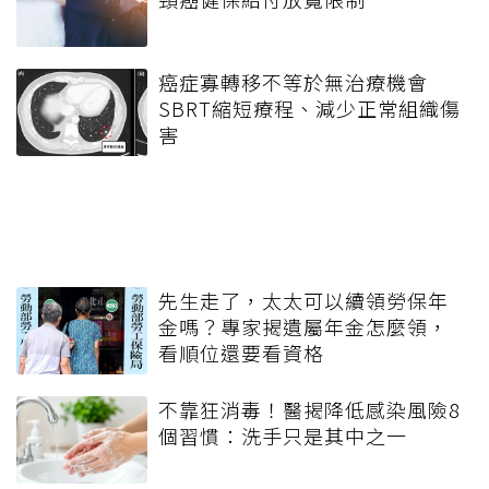
癌症寡轉移不等於無治療機會
SBRT縮短療程、減少正常組織傷
害
先生走了，太太可以續領勞保年
金嗎？專家揭遺屬年金怎麼領，
看順位還要看資格
不靠狂消毒！醫揭降低感染風險8
個習慣：洗手只是其中之一