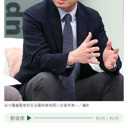
台大腫瘤醫學部主治醫師黃柏翔。記者林澔一／攝影
聽健康
00:00
/
00:00