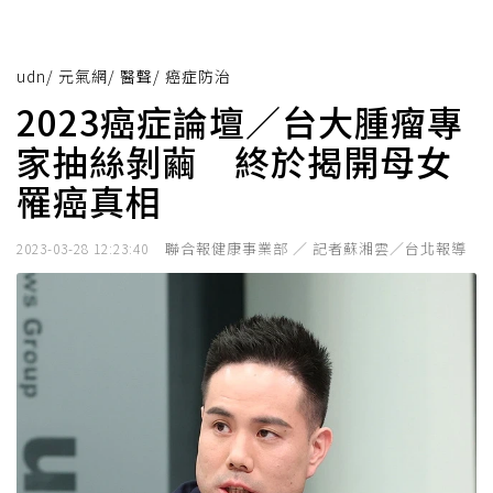
udn
/
元氣網
/
醫聲
/
癌症防治
2023癌症論壇／台大腫瘤專
家抽絲剝繭 終於揭開母女
罹癌真相
聯合報健康事業部 ／ 記者蘇湘雲／台北報導
2023-03-28 12:23:40