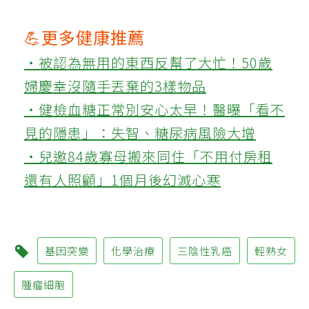
💪更多健康推薦
‧被認為無用的東西反幫了大忙！50歲
婦慶幸沒隨手丟棄的3樣物品
‧健檢血糖正常別安心太早！醫曝「看不
見的隱患」：失智、糖尿病風險大增
‧兒邀84歲寡母搬來同住「不用付房租
還有人照顧」1個月後幻滅心寒
基因突變
化學治療
三陰性乳癌
輕熟女
腫瘤細胞