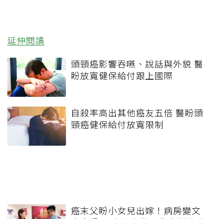
延伸閱讀
頭頸癌影響吞嚥、說話與外貌 醫
盼放寬健保給付跟上國際
自殺率高出其他癌友五倍 醫盼頭
頸癌健保給付放寬限制
癌末父盼小女兒出嫁！病房變文