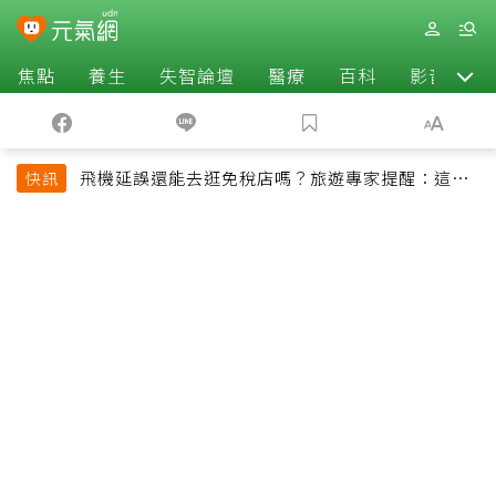
焦點
養生
失智論壇
醫療
百科
影音
飛機延誤還能去逛免稅店嗎？旅遊專家提醒：這個
快訊
時間最好別離開登機門