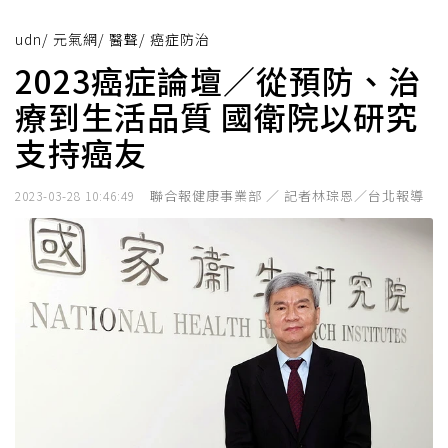
udn
/
元氣網
/
醫聲
/
癌症防治
2023癌症論壇／從預防、治
療到生活品質 國衛院以研究
支持癌友
聯合報健康事業部 ／ 記者林琮恩／台北報導
2023-03-28 10:46:49