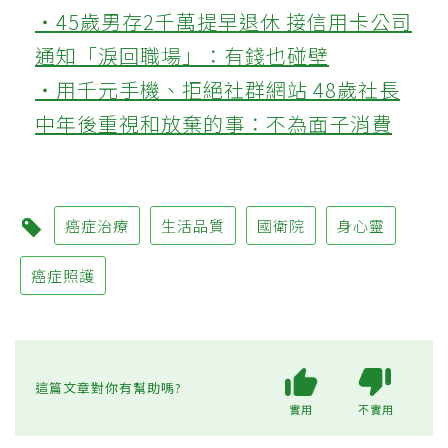
‧45歲男存2千萬提早退休 接信用卡公司
通知「淚回職場」：有錢也碰壁
‧用千元手機、拒絕社群網站 48歲社長
中年後重視和放棄的事：不為面子消費
癌症治療
生活品質
國衛院
身心靈
癌症照護
這篇文章對你有幫助嗎?
實用
不實用