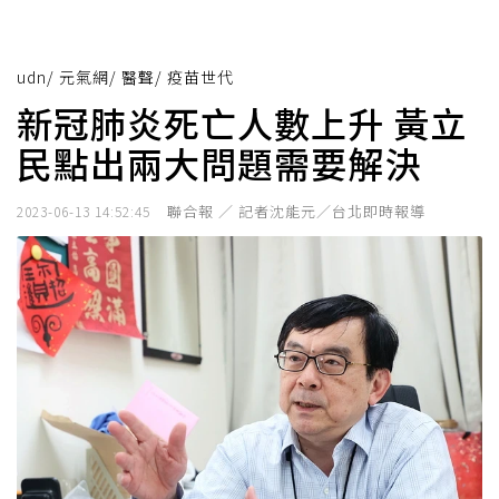
udn
/
元氣網
/
醫聲
/
疫苗世代
新冠肺炎死亡人數上升 黃立
民點出兩大問題需要解決
聯合報 ／ 記者沈能元／台北即時報導
2023-06-13 14:52:45