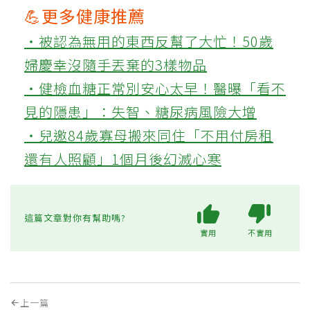
💪更多健康推薦
‧被認為無用的東西反幫了大忙！50歲
婦慶幸沒隨手丟棄的3樣物品
‧健檢血糖正常別安心太早！醫曝「看不
見的隱患」：失智、糖尿病風險大增
‧兒邀84歲寡母搬來同住「不用付房租
還有人照顧」1個月後幻滅心寒
這篇文章對你有幫助嗎?
實用
不實用
上一篇