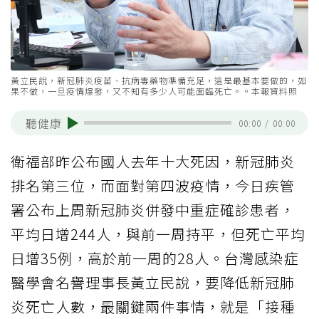
黃立民說，新冠肺炎疫苗、抗病毒藥物準備充足，這是最基本要做的，如
果不做，一旦疫情爆發，又不知有多少人可能面臨死亡。。本報資料照
聽健康
00:00
/
00:00
衛福部昨公布國人去年十大死因，新冠肺炎
排名第三位，而面對第四波疫情，今日疾管
署公布上周新冠肺炎併發中重症確診患者，
平均日增244人，與前一周持平，但死亡平均
日增35例，高於前一周的28人。台灣感染症
醫學會名譽理事長黃立民說，要降低新冠肺
炎死亡人數，最關鍵兩件事情，就是「接種