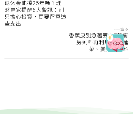
退休金能撐25年嗎？理
財專家提醒6大警訊：別
只擔心投資，更要留意這
些支出
下一篇
香蕉皮別急著丟！7種廚
房剩料再利用 還能種
菜、變天然肥料