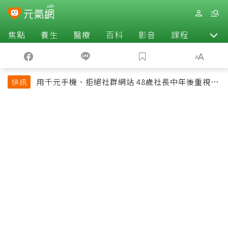
焦點
養生
醫療
百科
影音
課程
退休
用千元手機、拒絕社群網站 48歲社長中年後重視和
快訊
放棄的事：不為面子消費