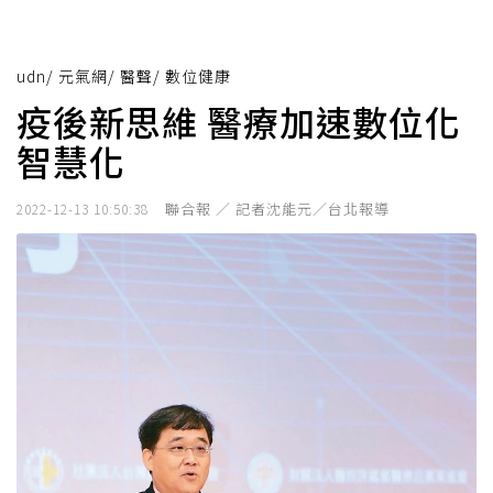
udn
/
元氣網
/
醫聲
/
數位健康
疫後新思維 醫療加速數位化
智慧化
聯合報 ／ 記者沈能元／台北報導
2022-12-13 10:50:38