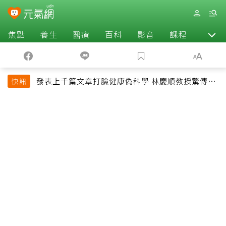
焦點
養生
醫療
百科
影音
課程
退休
發表上千篇文章打臉健康偽科學 林慶順教授驚傳意
快訊
外過世