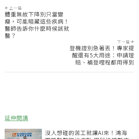
上一篇
體重無故下降別只當變
瘦，可能暗藏這些疾病！
醫師告訴你什麼時候該就
醫？
下一篇
登機證別急著丟！專家提
醒還有5大用途：申請理
賠、補登哩程都用得到
延伸閱讀
沒人想碰的苦工就讓AI來！鴻海