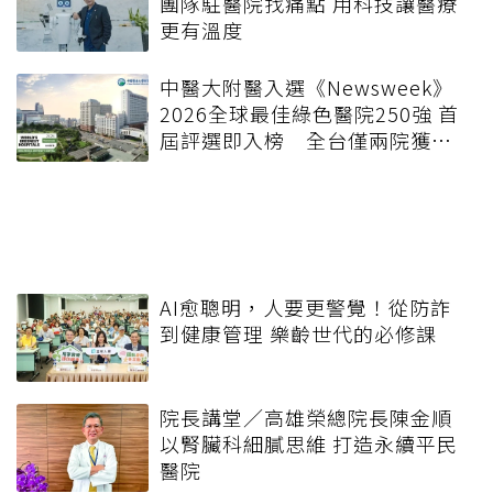
團隊駐醫院找痛點 用科技讓醫療
更有溫度
中醫大附醫入選《Newsweek》
2026全球最佳綠色醫院250強 首
屆評選即入榜 全台僅兩院獲
選 四葉績效指標居台灣最佳
AI愈聰明，人要更警覺！從防詐
到健康管理 樂齡世代的必修課
院長講堂／高雄榮總院長陳金順
以腎臟科細膩思維 打造永續平民
醫院