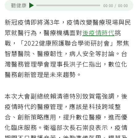
聽健康
00:00
/
00:00
新冠疫情即將滿3年，疫情改變醫療現場與民
眾就醫行為，醫療機構面對
後疫情時代
挑
戰，「2022健康照護聯合學術研討會」聚焦
智慧醫院、醫療韌性，病人安全等討論。台
灣醫務管理學會理事長洪子仁指出，數位化
醫務創新管理是未來趨勢。
本次大會副總統賴清德特別致賀電強調，後
疫情時代的醫療管理，應該是科技跨域整
合、創新策略應用，提升數位醫療，進而優
化臨床服務。衛福部次長石崇良表示，疫情
期間不只醫護辛苦，後勤準備盔甲、糧草及