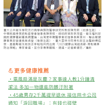
臺大公共衛生學院流行病學與預防醫學研究所教授陳秀熙（前排左起）、
中華民國骨質疏鬆症學會理事長陳崇桓、總統府資政李茂盛、衛生福利部
國民健康署副署長魏璽倫、台灣更年期醫學會前理事長蔡景州、聯合報健
康事業部營運長吳貞瑩（後排左起）、臺大雲林分院骨科部主治醫師傅紹
懷、嘉義縣衛生局技正李昭瑢共同出席「2025健康台灣超高齡-骨鬆精準
防治策略」專家會議，並分享專業觀點、建議。記者蘇健忠／攝影
💪更多健康推薦
‧電風扇滿是灰塵？家事達人教1分鐘清
潔法 多加一物還能防髒汙附著
‧45歲男存2千萬提早退休 接信用卡公司
通知「淚回職場」：有錢也碰壁