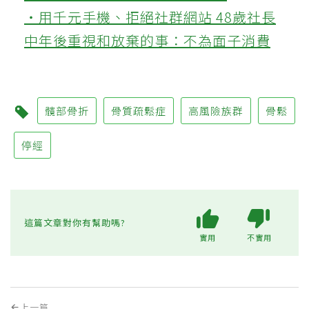
‧用千元手機、拒絕社群網站 48歲社長
中年後重視和放棄的事：不為面子消費
髖部骨折
骨質疏鬆症
高風險族群
骨鬆
停經
這篇文章對你有幫助嗎?
實用
不實用
上一篇