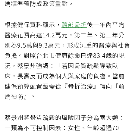
端精準預防成政策重點。
根據健保資料顯示，
髖部骨折
後一年內平均
醫療花費高達14.2萬元，第二年、第三年分
別為9.5萬與9.3萬元，形成沉重的醫療與社會
負擔。對照台北市健康餘命已達83.4歲的現
況，蔡景州強調：「若因骨質疏鬆導致臥
床，長壽反而成為個人與家庭的負擔。當前
健保預算配置亟需從『骨折治療』轉向『前
端預防』。」
蔡景州將骨質疏鬆的風險因子分為兩大類：
一類為不可控制因素：女性、年齡超過70