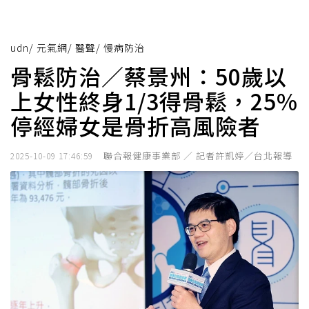
udn
/
元氣網
/
醫聲
/
慢病防治
骨鬆防治／蔡景州：50歲以
上女性終身1/3得骨鬆，25%
停經婦女是骨折高風險者
聯合報健康事業部 ／ 記者許凱婷／台北報導
2025-10-09 17:46:59