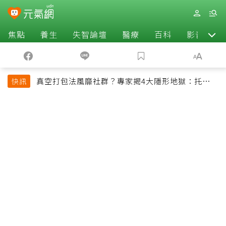
焦點
養生
失智論壇
醫療
百科
影音
真空打包法風靡社群？專家揭4大隱形地獄：托運恐
快訊
超重