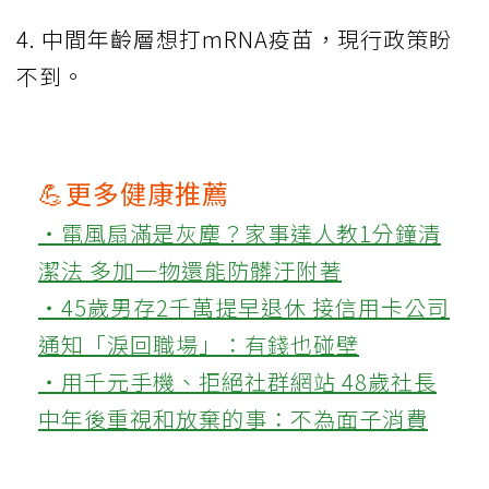
4. 中間年齡層想打mRNA疫苗，現行政策盼
不到。
💪更多健康推薦
‧電風扇滿是灰塵？家事達人教1分鐘清
潔法 多加一物還能防髒汙附著
‧45歲男存2千萬提早退休 接信用卡公司
通知「淚回職場」：有錢也碰壁
‧用千元手機、拒絕社群網站 48歲社長
中年後重視和放棄的事：不為面子消費