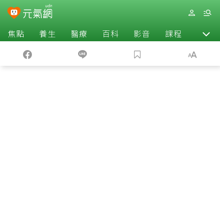
焦點
養生
醫療
百科
影音
課程
退休