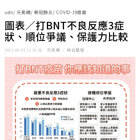
udn
/
元氣網
/
新冠肺炎
/
COVID-19疫苗
圖表／打BNT不良反應3症
狀、順位爭議、保護力比較
元氣網 ／ 綜合整理
2021-09-03 11:28:38