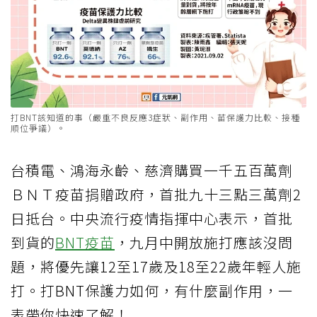
打BNT該知道的事（嚴重不良反應3症狀、副作用、苗保護力比較、接種
順位爭議）。
台積電、鴻海永齡、慈濟購買一千五百萬劑
ＢＮＴ疫苗捐贈政府，首批九十三點三萬劑2
日抵台。中央流行疫情指揮中心表示，首批
到貨的
BNT疫苗
，九月中開放施打應該沒問
題，將優先讓12至17歲及18至22歲年輕人施
打。打BNT保護力如何，有什麼副作用，一
表帶你快速了解！