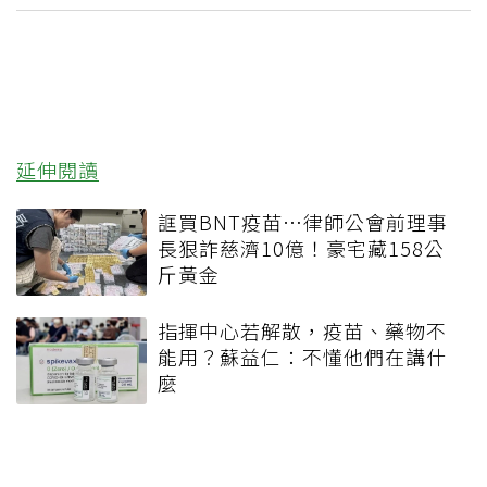
延伸閱讀
誆買BNT疫苗…律師公會前理事
長狠詐慈濟10億！豪宅藏158公
斤黃金
指揮中心若解散，疫苗、藥物不
能用？蘇益仁：不懂他們在講什
麼