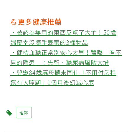
💪更多健康推薦
‧被認為無用的東西反幫了大忙！50歲
婦慶幸沒隨手丟棄的3樣物品
‧健檢血糖正常別安心太早！醫曝「看不
見的隱患」：失智、糖尿病風險大增
‧兒邀84歲寡母搬來同住「不用付房租
還有人照顧」1個月後幻滅心寒
確診