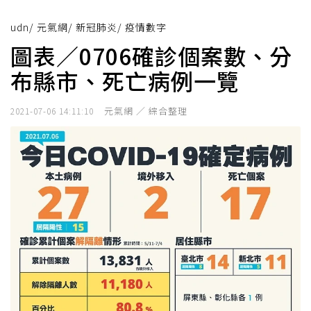
udn
/
元氣網
/
新冠肺炎
/
疫情數字
圖表／0706確診個案數、分
布縣市、死亡病例一覽
元氣網 ／ 綜合整理
2021-07-06 14:11:10