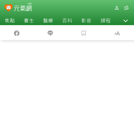
焦點
養生
醫療
百科
影音
課程
退休