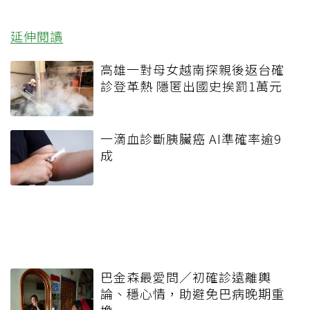
延伸閱讀
高雄一對母女越南探親後返台確
診登革熱 隱匿出國史挨罰1萬元
一滴血診斷胰臟癌 AI準確率逾9
成
巴金森最愛問／初確診遠離輿
論、穩心情，助避免巴病晚期重
擔