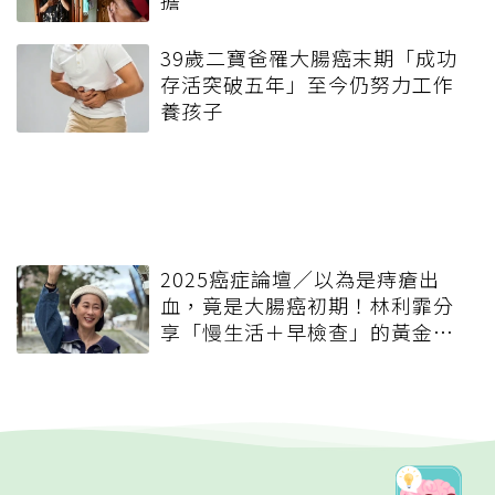
39歲二寶爸罹大腸癌末期「成功
存活突破五年」至今仍努力工作
養孩子
2025癌症論壇／以為是痔瘡出
血，竟是大腸癌初期！林利霏分
享「慢生活＋早檢查」的黃金保
命習慣