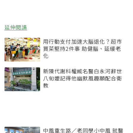
延伸閱讀
用行動支付加速大腦退化？超市
買菜堅持2件事 助健腦、延緩老
化
新陳代謝科權威名醫白永河辭世
八旬嬤記得他幽默風趣願配合衛
教
中風重生路／老同學小中風 就醫