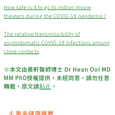
How safe is it to go to indoor movie
theaters during the COVID-19 pandemic?
The relative transmissibility of
asymptomatic COVID-19 infections among
close contacts
※本文由黃軒醫師博士 Dr Hean Ooi MD
MM PhD授權提供，未經同意，請勿任意
轉載，原文請
點此
。
💪更多健康推薦