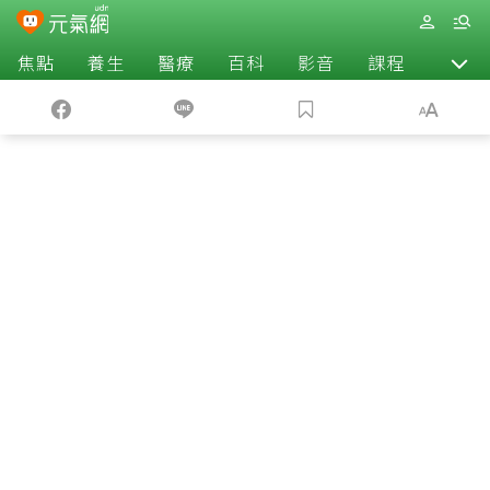
焦點
養生
醫療
百科
影音
課程
退休