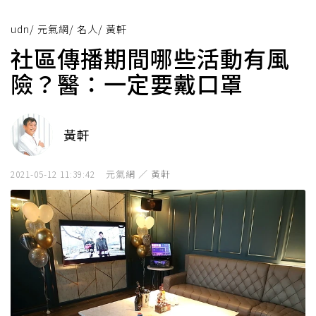
udn
/
元氣網
/
名人
/
黃軒
社區傳播期間哪些活動有風
險？醫：一定要戴口罩
黃軒
元氣網 ／ 黃軒
2021-05-12 11:39:42