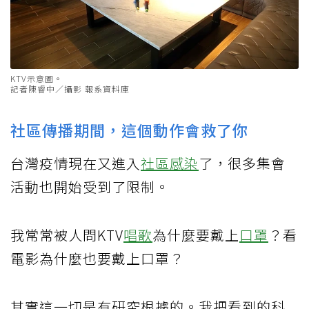
KTV示意圖。
記者陳睿中／攝影 報系資料庫
社區傳播期間，這個動作會救了你
台灣疫情現在又進入
社區感染
了，很多集會
活動也開始受到了限制。
我常常被人問KTV
唱歌
為什麼要戴上
口罩
？看
電影為什麼也要戴上口罩？
其實這一切是有研究根據的。我把看到的科