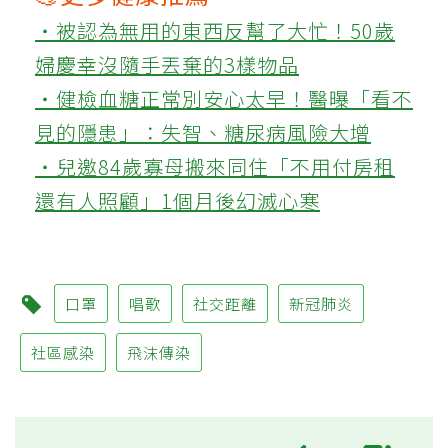
‧被認為無用的東西反幫了大忙！50歲
婦慶幸沒隨手丟棄的3樣物品
‧健檢血糖正常別安心太早！醫曝「看不
見的隱患」：失智、糖尿病風險大增
‧兒邀84歲寡母搬來同住「不用付房租
還有人照顧」1個月後幻滅心寒
口罩
唱歌
社交距離
新冠肺炎
社區感染
飛沫傳染