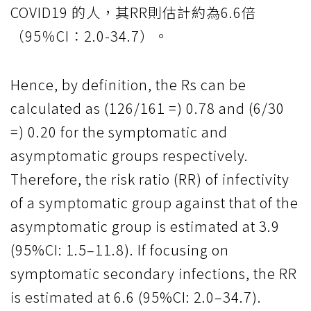
COVID19 的人，其RR則估計約為6.6倍
（95％CI：2.0-34.7）。
Hence, by definition, the Rs can be
calculated as (126/161 =) 0.78 and (6/30
=) 0.20 for the symptomatic and
asymptomatic groups respectively.
Therefore, the risk ratio (RR) of infectivity
of a symptomatic group against that of the
asymptomatic group is estimated at 3.9
(95%CI: 1.5–11.8). If focusing on
symptomatic secondary infections, the RR
is estimated at 6.6 (95%CI: 2.0–34.7).