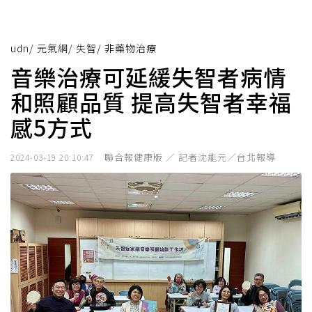
udn
/
元氣網
/
失智
/
非藥物治療
音樂治療可延緩失智者病情
和照顧品質 提高失智者幸福
感5方式
聯合報健康版 ／ 記者沈能元／台北報導
2024-03-19 20:10:47