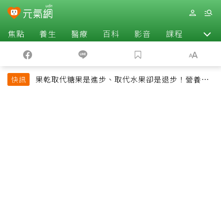
焦點
養生
醫療
百科
影音
課程
退休
果乾取代糖果是進步、取代水果卻是退步！營養師
快訊
揭果乾堅果常見健康陷阱