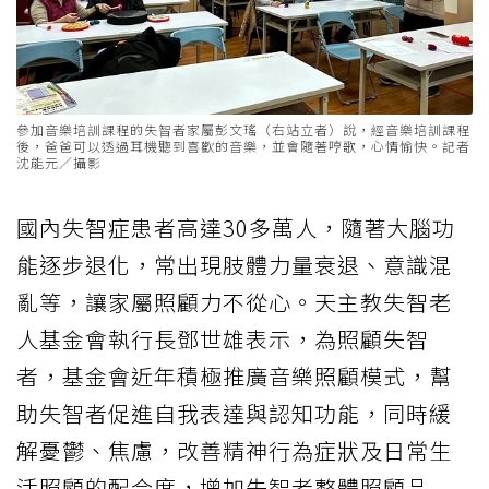
參加音樂培訓課程的失智者家屬彭文瑤（右站立者）說，經音樂培訓課程
後，爸爸可以透過耳機聽到喜歡的音樂，並會隨著哼歌，心情愉快。記者
沈能元／攝影
國內失智症患者高達30多萬人，隨著大腦功
能逐步退化，常出現肢體力量衰退、意識混
亂等，讓家屬照顧力不從心。天主教失智老
人基金會執行長鄧世雄表示，為照顧失智
者，基金會近年積極推廣音樂照顧模式，幫
助失智者促進自我表達與認知功能，同時緩
解憂鬱、焦慮，改善精神行為症狀及日常生
活照顧的配合度，增加失智者整體照顧品