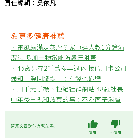
責任編輯：吳依凡
💪更多健康推薦
‧電風扇滿是灰塵？家事達人教1分鐘清
潔法 多加一物還能防髒汙附著
‧45歲男存2千萬提早退休 接信用卡公司
通知「淚回職場」：有錢也碰壁
‧用千元手機、拒絕社群網站 48歲社長
中年後重視和放棄的事：不為面子消費
這篇文章對你有幫助嗎?
實用
不實用