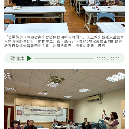
「音樂彷彿是照顧者與失智者關係間的潤滑劑。」天主教失智老人基金會
音樂治療師董懿萱（前排左二）說，課程介入後約6成家屬在正向照顧經
驗及自覺與失智者關係品質，均有所改善。記者沈能元／攝影
聽健康
00:00
/
00:00