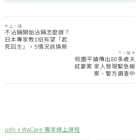
上一篇
不沾鍋開始沾鍋怎麼辦？
日本專家教1招有望「起
死回生」，5情況該換新
下一篇
桃園平鎮傳出80多歲夫
弒妻案 家人發現緊急報
案、警方調查中
udn x WaCare 獨家線上課程