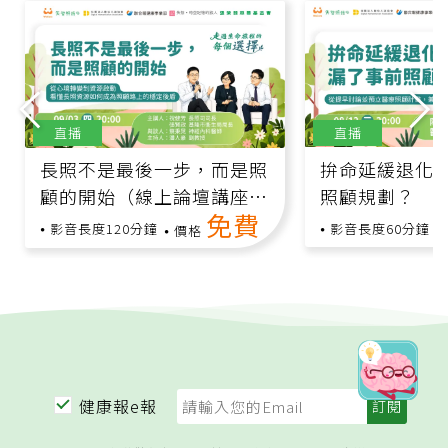
直播
直播
長照不是最後一步，而是照
拚命延緩退化
顧的開始（線上論壇講座，
照顧規劃？
免費
跨領域專家與您分享！）
影音長度120分鐘
影音長度60分鐘
價格
健康報e報