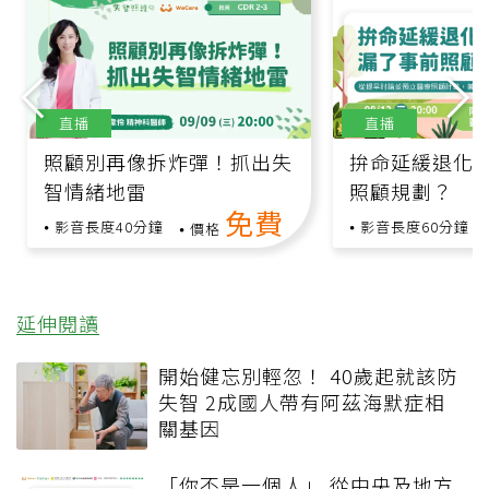
直播
直播
照顧別再像拆炸彈！抓出失
拚命延緩退化
智情緒地雷
照顧規劃？
免費
影音長度40分鐘
影音長度60分鐘
價格
延伸閱讀
開始健忘別輕忽！ 40歲起就該防
失智 2成國人帶有阿茲海默症相
關基因
「你不是一個人」 從中央及地方