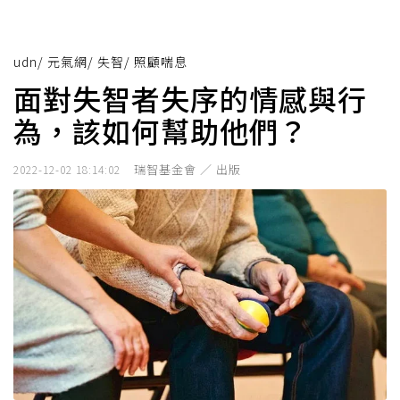
udn
/
元氣網
/
失智
/
照顧喘息
面對失智者失序的情感與行
為，該如何幫助他們？
瑞智基金會 ／ 出版
2022-12-02 18:14:02