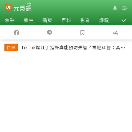
焦點
養生
醫療
百科
影音
課程
退休
TikTok爆紅手指操真能預防失智？神經科醫：真正
快訊
該做的是4件事