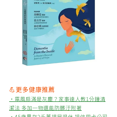
💪更多健康推薦
‧電風扇滿是灰塵？家事達人教1分鐘清
潔法 多加一物還能防髒汙附著
‧45歲男存2千萬提早退休 接信用卡公司