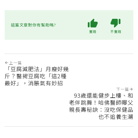
這篇文章對你有幫助嗎?
實用
不實用
上一篇
「豆腐減肥法」月瘦好幾
斤？醫揭豆腐吃「這2種
最好」，消脹氣有妙招
下一篇
93歲還能健步上樓、和
老伴跳舞！哈佛醫師曝父
親長壽秘訣：沒吃保健品
也不追養生潮