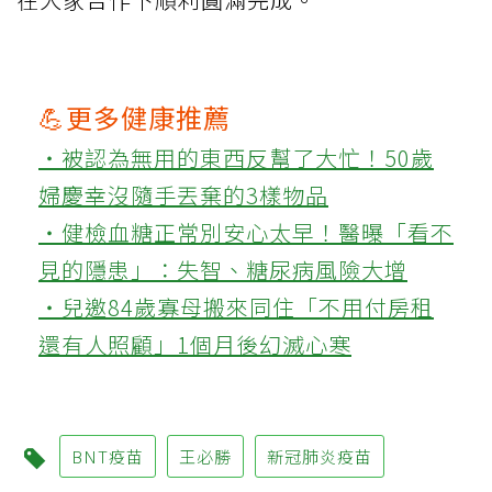
💪更多健康推薦
‧被認為無用的東西反幫了大忙！50歲
婦慶幸沒隨手丟棄的3樣物品
‧健檢血糖正常別安心太早！醫曝「看不
見的隱患」：失智、糖尿病風險大增
‧兒邀84歲寡母搬來同住「不用付房租
還有人照顧」1個月後幻滅心寒
BNT疫苗
王必勝
新冠肺炎疫苗