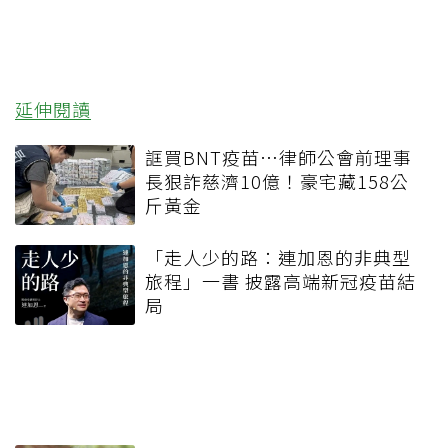
延伸閱讀
誆買BNT疫苗…律師公會前理事
長狠詐慈濟10億！豪宅藏158公
斤黃金
「走人少的路：連加恩的非典型
旅程」一書 披露高端新冠疫苗結
局