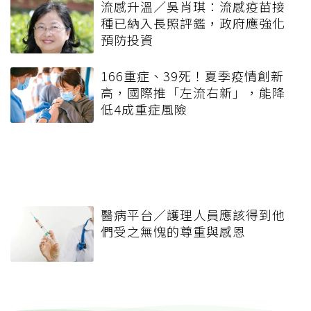
流感升溫／吳肖琪：流感疫苗接
種已納入長照評鑑，政府應強化
預防投資
166重症、39死！夏季疫情創新
高，國際推「左流右新」，能降
低4成重症風險
醫病平台／護理人員應該得到他
們受之無愧的尊重與感恩