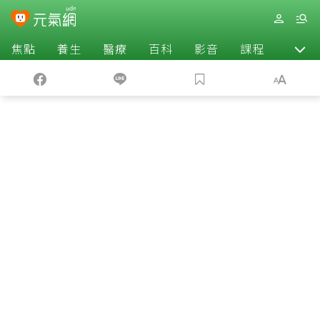
焦點
養生
醫療
百科
影音
課程
退休