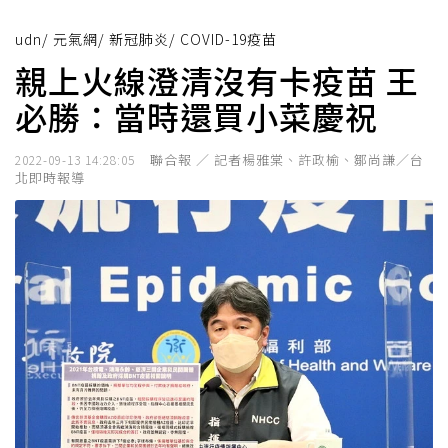
udn
/
元氣網
/
新冠肺炎
/
COVID-19疫苗
親上火線澄清沒有卡疫苗 王
必勝：當時還買小菜慶祝
聯合報 ／ 記者楊雅棠、許政榆、鄒尚謙／台
2022-09-13 14:28:05
北即時報導