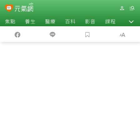
焦點
養生
醫療
百科
影音
課程
退休