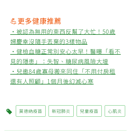
💪更多健康推薦
‧被認為無用的東西反幫了大忙！50歲
婦慶幸沒隨手丟棄的3樣物品
‧健檢血糖正常別安心太早！醫曝「看不
見的隱患」：失智、糖尿病風險大增
‧兒邀84歲寡母搬來同住「不用付房租
還有人照顧」1個月後幻滅心寒
莫德納疫苗
新冠肺炎
兒童疫苗
心肌炎