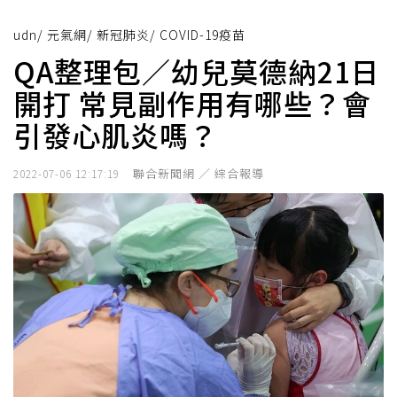
udn
/
元氣網
/
新冠肺炎
/
COVID-19疫苗
QA整理包／幼兒莫德納21日
開打 常見副作用有哪些？會
引發心肌炎嗎？
聯合新聞網 ／ 綜合報導
2022-07-06 12:17:19