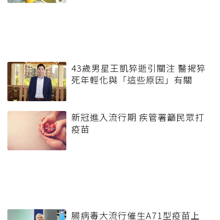
43歲男星王凱猝逝引關注 醫揭猝
死年輕化與「這些原因」有關
新冠進入流行期 疾管署籲民眾打
疫苗
腸病毒大流行催生A71型疫苗上