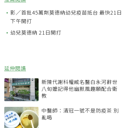
•
影／首批45萬劑莫德納幼兒疫苗抵台 最快21日
下午開打
•
幼兒莫德納 21日開打
延伸閱讀
新陳代謝科權威名醫白永河辭世
八旬嬤記得他幽默風趣願配合衛
教
中醫師：清冠一號不是防疫茶 別
亂喝