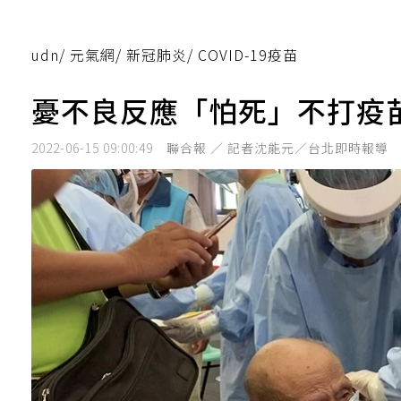
udn
/
元氣網
/
新冠肺炎
/
COVID-19疫苗
憂不良反應「怕死」不打疫
2022-06-15 09:00:49
聯合報 ／ 記者沈能元／台北即時報導