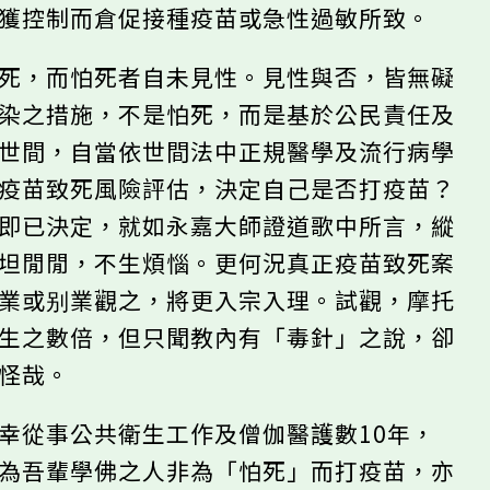
未獲控制而倉促接種疫苗或急性過敏所致。
怕死，而怕死者自未見性。見性與否，皆無礙
感染之措施，不是怕死，而是基於公民責任及
於世間，自當依世間法中正規醫學及流行病學
對疫苗致死風險評估，決定自己是否打疫苗？
？即已決定，就如永嘉大師證道歌中所言，縱
坦坦閒閒，不生煩惱。更何況真正疫苗致死案
定業或别業觀之，將更入宗入理。試觀，摩托
往生之數倍，但只聞教內有「毒針」之說，卻
不怪哉。
幸從事公共衛生工作及僧伽醫護數10年，
以為吾輩學佛之人非為「怕死」而打疫苗，亦