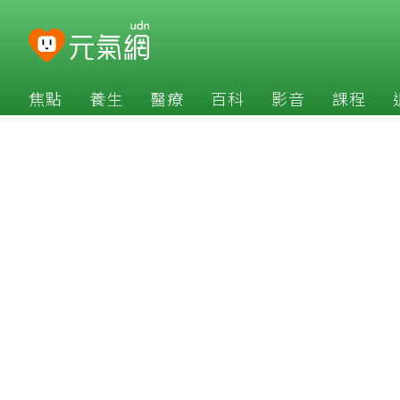
焦點
養生
醫療
百科
影音
課程