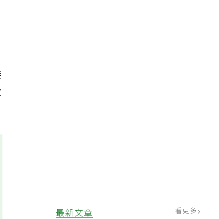
，
接
敏
看更多
最新文章