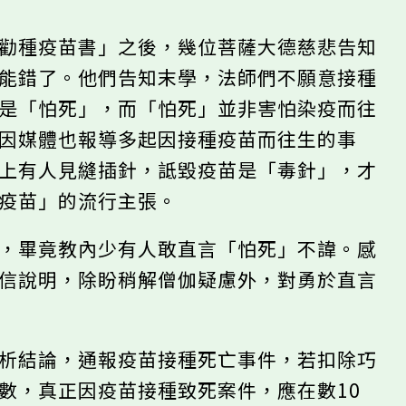
伽勸種疫苗書」之後，幾位菩薩大德慈悲告知
可能錯了。他們告知末學，法師們不願意接種
而是「怕死」，而「怕死」並非害怕染疫而往
，因媒體也報導多起因接種疫苗而往生的事
加上有人見縫插針，詆毀疫苗是「毒針」，才
打疫苗」的流行主張。
點，畢竟教內少有人敢直言「怕死」不諱。感
開信說明，除盼稍解僧伽疑慮外，對勇於直言
。
分析結論，通報疫苗接種死亡事件，若扣除巧
數，真正因疫苗接種致死案件，應在數10