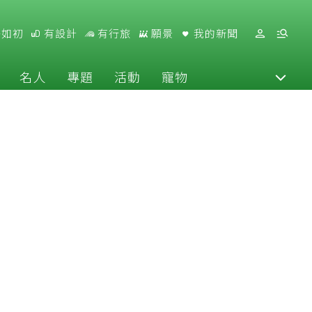
好如初
有設計
有行旅
願景
我的新聞
名人
專題
活動
寵物