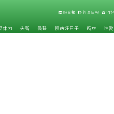
聯合報
經濟日報
河
退休力
失智
醫聲
慢病好日子
癌症
性愛