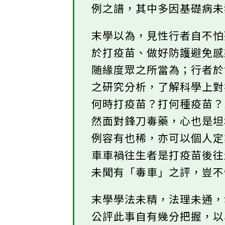
例之譜，其中多因基礎病
末學以為，見性行者自不
於打疫苗、做好防護避免
随緣度眾之所當為；行者
之研究分析，了解科學上
何時打疫苗？打何種疫苗
然面對鋒刀毒藥，心也是
例容有也稀，亦可以個人
車車禍往生者是打疫苗後
未聞有「毒車」之評，豈
末學學法未精，法理未通，
公評此事自有幾分把握，