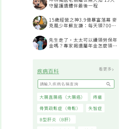
坪林獨居老翁離世無人知 13犬
守屋護遺體伴最後一程
15歲經營之神3.9億暴富落幕 麥
克風少年蘇友謙：每天領700元
過日子
先生走了，太太可以續領勞保年
金嗎？專家揭遺屬年金怎麼領，
看順位還要看資格
看更多
疾病百科
大腸直腸癌（大腸癌）
痔瘡
骨質疏鬆症（骨鬆）
失智症
B型肝炎（B肝）