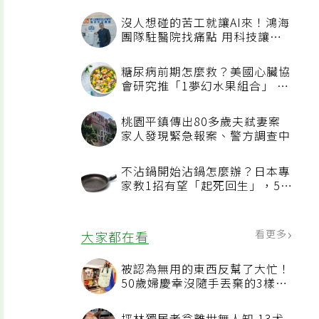
沒人想碰的苦工就讓AI來！鴻海
團隊駐醫院找痛點 用科技讓醫
療更有溫度
糖尿病前期怎麼救？美國心臟協
會研究推「1夢幻水果組合」 酪
梨加它改善血管功能
桃園平鎮傳出80多歲夫弒妻案
家人發現緊急報案、警方調查中
不沾鍋開始沾鍋怎麼辦？日本專
家教1招有望「起死回生」，5情
況該換新
看更多
大家都在看
被認為無用的東西反幫了大忙！
50歲婦慶幸沒隨手丟棄的3樣物
品