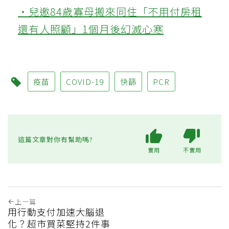
‧兒邀84歲寡母搬來同住「不用付房租
還有人照顧」1個月後幻滅心寒
疫苗
COVID-19
快篩
PCR
這篇文章對你有幫助嗎?
實用
不實用
上一篇
用行動支付加速大腦退
化？超市買菜堅持2件事