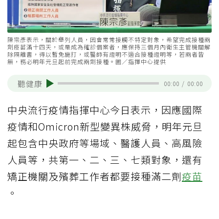
陳宗彥表示，關於舉列人員，因會常常接觸不特定對象，希望完成接種兩
劑疫苗滿十四天，或是成為確診個案者，應保持三個月內衛生主管機關解
除隔離書，得以暫免施打，或醫師有證明不適合接種證明等，若兩者皆
無，務必明年元旦起前完成兩劑接種。圖／指揮中心提供
聽健康
00:00
/
00:00
中央流行疫情指揮中心今日表示，因應國際
疫情和Omicron新型變異株威脅，明年元旦
起包含中央政府等場域、醫護人員、高風險
人員等，共第一、二、三、七類對象，還有
矯正機關及殯葬工作者都要接種滿二劑
疫苗
。