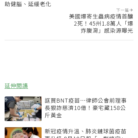
助健腦、延緩老化
下一篇
美國爆寄生蟲病疫情首釀
2死！45州1.8萬人「爆
炸腹瀉」感染源曝光
延伸閱讀
誆買BNT疫苗…律師公會前理事
長狠詐慈濟10億！豪宅藏158公
斤黃金
新冠疫情升溫、肺炎鏈球菌疫苗