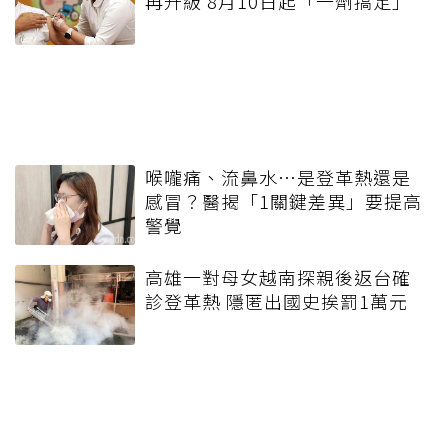
再升級 8月10日起「一劑搞定」
喉嚨痛、流鼻水⋯是登革熱還是
感冒？醫揭「1關鍵差異」要提高
警覺
高雄一對母女越南探親後返台確
診登革熱 隱匿出國史挨罰1萬元