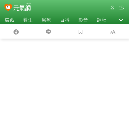
焦點
養生
醫療
百科
影音
課程
退休