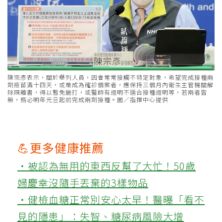
陳宗彥表示，關於舉列人員，因會常常接觸不特定對象，希望完成接種兩
劑疫苗滿十四天，或是成為確診個案者，應保持三個月內衛生主管機關解
除隔離書，得以暫免施打，或醫師有證明不適合接種證明等，若兩者皆
無，務必明年元旦起前完成兩劑接種。圖／指揮中心提供
💪更多健康推薦
‧被認為無用的東西反幫了大忙！50歲
婦慶幸沒隨手丟棄的3樣物品
‧健檢血糖正常別安心太早！醫曝「看不
見的隱患」：失智、糖尿病風險大增