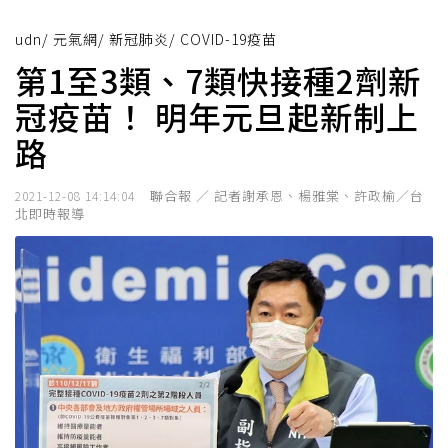
udn
/
元氣網
/
新冠肺炎
/
COVID-19疫苗
第1至3類、7類快接種2劑新
冠疫苗！ 明年元旦起新制上
路
聯合報 ／ 記者謝承恩、楊雅棠、許政榆／台
2021-12-08 14:14:04
北即時報導