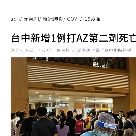
udn
/
元氣網
/
新冠肺炎
/
COVID-19疫苗
台中新增1例打AZ第二劑死
2021-10-23 10:27:04
聯合報 ／ 記者趙容萱／台中即時報導