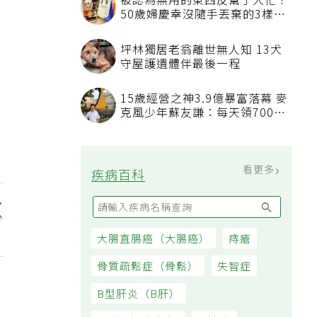
被認為無用的東西反幫了大忙！
50歲婦慶幸沒隨手丟棄的3樣物
品
坪林獨居老翁離世無人知 13犬
守屋護遺體伴最後一程
15歲經營之神3.9億暴富落幕 麥
克風少年蘇友謙：每天領700元
過日子
看更多
疾病百科
少
」
大腸直腸癌（大腸癌）
痔瘡
骨質疏鬆症（骨鬆）
失智症
B型肝炎（B肝）