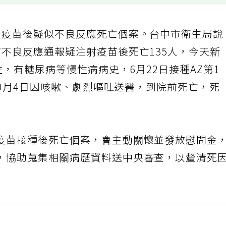
炎疫苗後疑似不良反應死亡個案。台中市衛生局說
不良反應通報疑注射疫苗後死亡135人，今天新
性，有糖尿病等慢性病病史，6月22日接種AZ第1
在10月4日因咳嗽、劇烈嘔吐送醫，到院前死亡，死
疫苗接種後死亡個案，會主動關懷並發放慰問金
，協助蒐集相關病歷資料送中央審查，以釐清死