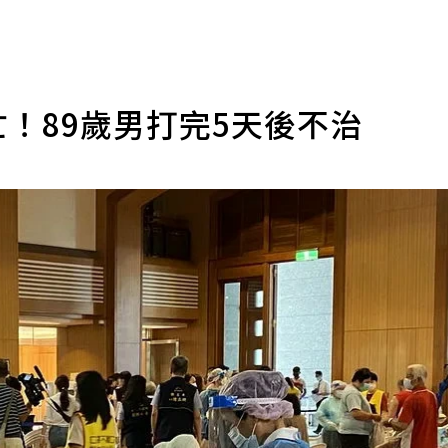
亡！89歲男打完5天後不治