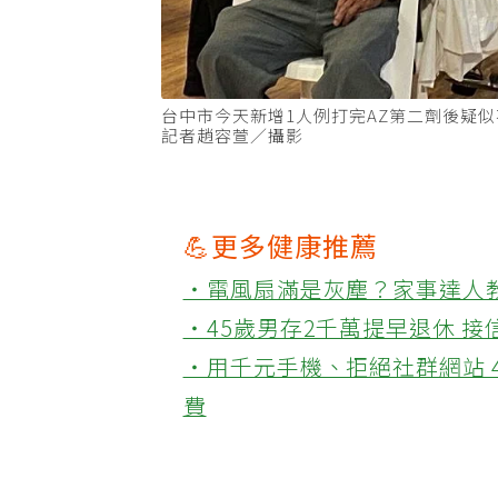
台中市今天新增1人例打完AZ第二劑後疑
記者趙容萱／攝影
💪更多健康推薦
‧電風扇滿是灰塵？家事達人
‧45歲男存2千萬提早退休 
‧用千元手機、拒絕社群網站 
費