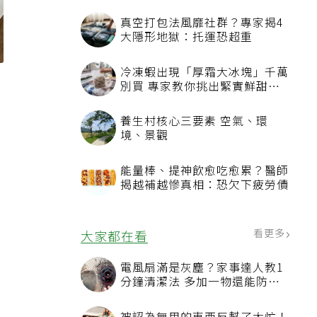
真空打包法風靡社群？專家揭4
大隱形地獄：托運恐超重
冷凍蝦出現「厚霜大冰塊」千萬
。
別買 專家教你挑出緊實鮮甜蝦
子
養生村核心三要素 空氣、環
境、景觀
能量棒、提神飲愈吃愈累？醫師
揭越補越慘真相：恐欠下疲勞債
看更多
大家都在看
電風扇滿是灰塵？家事達人教1
分鐘清潔法 多加一物還能防髒
汙附著