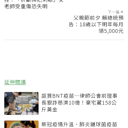
老師受重傷恐失明
下一篇
父親節前夕 賴總統預
告：18歲以下明年每月
領5,000元
延伸閱讀
誆買BNT疫苗…律師公會前理事
長狠詐慈濟10億！豪宅藏158公
斤黃金
新冠疫情升溫、肺炎鏈球菌疫苗