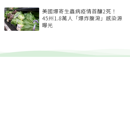
美國爆寄生蟲病疫情首釀2死！
45州1.8萬人「爆炸腹瀉」感染源
曝光
健康報e報
本站內容僅供參考，一切診斷與治療請遵從醫師指導。
關於元氣網
健康聚樂部
精選專題
疾病百科
退休力
文章首頁
專欄作家