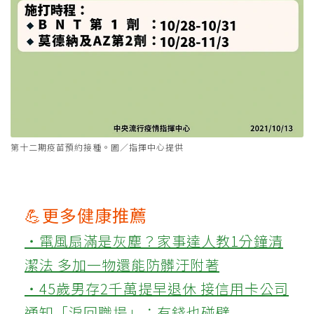
第十二期疫苗預約接種。圖／指揮中心提供
💪更多健康推薦
‧電風扇滿是灰塵？家事達人教1分鐘清
潔法 多加一物還能防髒汙附著
‧45歲男存2千萬提早退休 接信用卡公司
通知「淚回職場」：有錢也碰壁