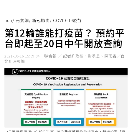
udn
/
元氣網
/
新冠肺炎
/
COVID-19疫苗
第12輪誰能打疫苗？ 預約平
台即起至20日中午開放查詢
聯合報 ／ 記者許政榆、謝承恩、陳雨鑫／台
2021-10-16 15:09:04
北即時報導
中央流行疫指揮中心於COVID-19公費疫苗預約登記平台，新增設置「資