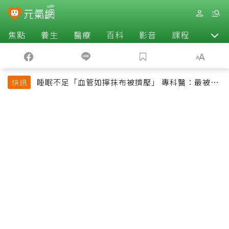
焦點
養生
醫療
百科
影音
課程
退休
睡眠不足「血管如擰抹布被擠壓」 專科醫：最被忽
快訊
略的抗老方法