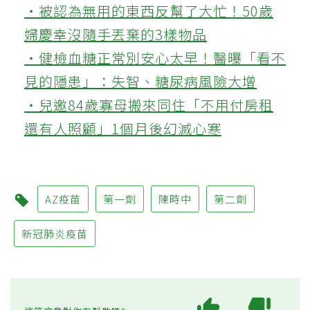
‧被認為無用的東西反幫了大忙！50歲
婦慶幸沒隨手丟棄的3樣物品
‧健檢血糖正常別安心太早！醫曝「看不
見的隱患」：失智、糖尿病風險大增
‧兒邀84歲寡母搬來同住「不用付房租
還有人照顧」1個月後幻滅心寒
AZ疫苗
第一劑
陳時中
第二劑
新冠肺炎疫苗