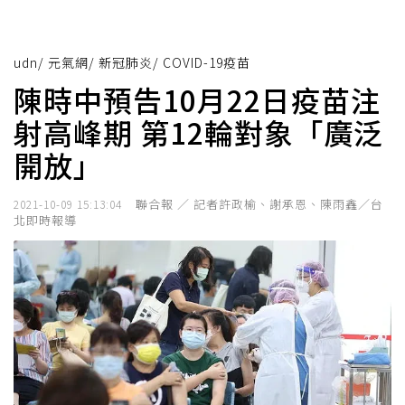
udn
/
元氣網
/
新冠肺炎
/
COVID-19疫苗
陳時中預告10月22日疫苗注
射高峰期 第12輪對象「廣泛
開放」
聯合報 ／ 記者許政榆、謝承恩、陳雨鑫／台
2021-10-09 15:13:04
北即時報導