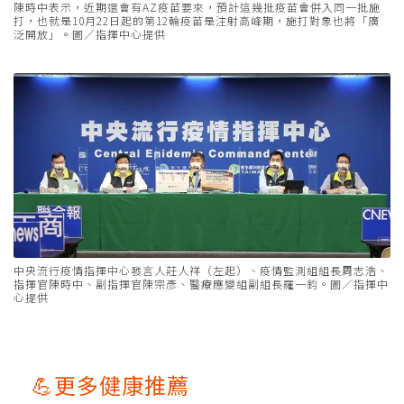
陳時中表示，近期還會有AZ疫苗要來，預計這幾批疫苗會併入同一批施
打，也就是10月22日起的第12輪疫苗是注射高峰期，施打對象也將「廣
泛開放」。圖／指揮中心提供
中央流行疫情指揮中心發言人莊人祥（左起）、疫情監測組組長周志浩、
指揮官陳時中、副指揮官陳宗彥、醫療應變組副組長羅一鈞。圖／指揮中
心提供
💪更多健康推薦