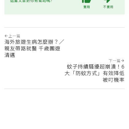
這篇文章對你有幫助嗎?
實用
不實用
上一篇
海外旅遊生病怎麼辦？／
親友帶路就醫 千歲團遊
清邁
下一篇
蚊子持續騷擾超崩潰！6
大「防蚊方式」有效降低
被叮機率