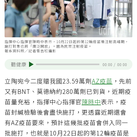
指揮中心指揮官陳時中表示，10月22日起的第12輪疫苗是注射高峰期，
施打對象也將「廣泛開放」。圖為民眾注射疫苗。
報系資料照／記者曾吉松攝影
聽健康
00:00
/
00:00
立陶宛今二度贈我國23.59萬劑
AZ疫苗
，先前
又有BNT、莫德納約280萬劑已到貨，近期疫
苗量充裕，指揮中心指揮官
陳時中
表示，疫
苗封緘檢驗後會盡快施打，更透露近期還會
有AZ疫苗要來，預計這幾批疫苗會併入同一
批施打，也就是10月22日起的第12輪疫苗是