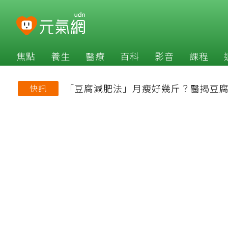
焦點
養生
醫療
百科
影音
課程
「豆腐減肥法」月瘦好幾斤？醫揭豆腐
快訊