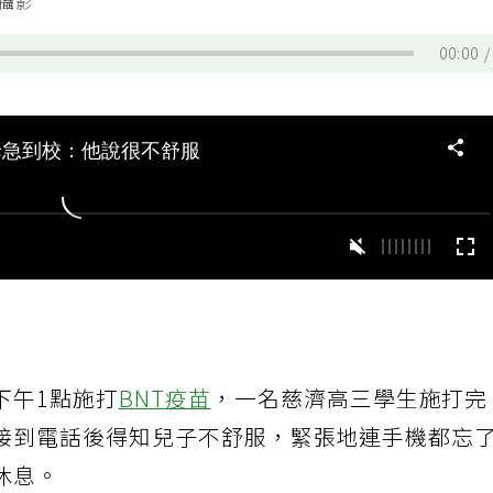
／攝影
00:00
下午1點施打
BNT疫苗
，一名慈濟高三學生施打完
接到電話後得知兒子不舒服，緊張地連手機都忘
休息。