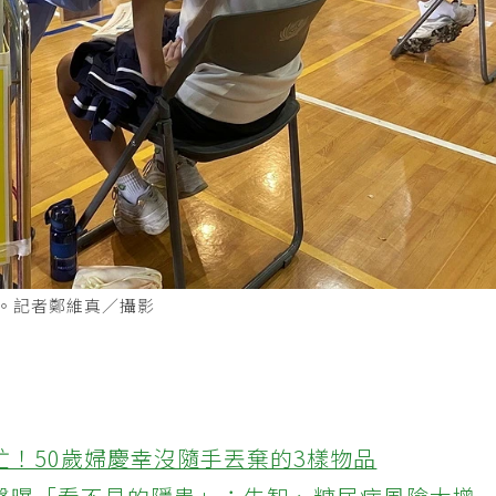
苗。記者鄭維真／攝影
忙！50歲婦慶幸沒隨手丟棄的3樣物品