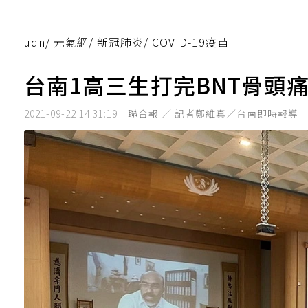
udn
/
元氣網
/
新冠肺炎
/
COVID-19疫苗
台南1高三生打完BNT骨頭
2021-09-22 14:31:19
聯合報 ／ 記者鄭維真／台南即時報導