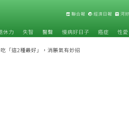
聯合報
經濟日報
河
退休力
失智
醫聲
慢病好日子
癌症
性愛
吃「這2種最好」，消脹氣有妙招