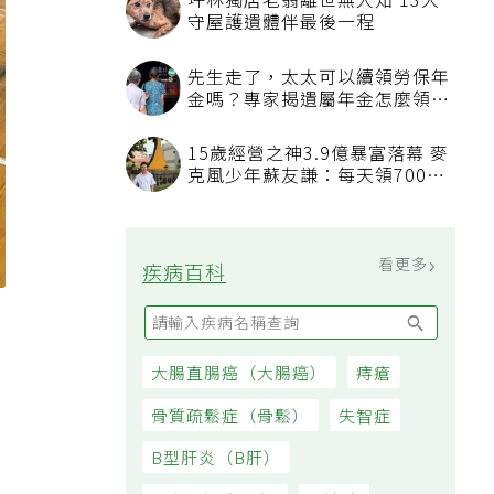
坪林獨居老翁離世無人知 13犬
守屋護遺體伴最後一程
先生走了，太太可以續領勞保年
金嗎？專家揭遺屬年金怎麼領，
看順位還要看資格
15歲經營之神3.9億暴富落幕 麥
克風少年蘇友謙：每天領700元
過日子
看更多
疾病百科
大腸直腸癌（大腸癌）
痔瘡
骨質疏鬆症（骨鬆）
失智症
B型肝炎（B肝）