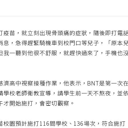
打疫苗，就立刻出現骨頭痛的症狀，隨後即打電
消息，急得趕緊騎機車到校門口等兒子，「原本
但我一聽到他很不舒服，就趕快過來了，手機也
慈濟高中視察接種作業，他表示，BNT是第一次
請學校老師衛教宣導，請學生前一天不熬夜，並
午才開始施打，會密切觀察。
苗校園預計施打116間學校、136場次，符合施打