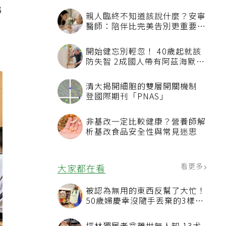
3
親人臨終不知道該說什麼？安寧
醫師：陪伴比完美告別更重要，
4句話值得及早說出口
開始健忘別輕忽！ 40歲起就該
防失智 2成國人帶有阿茲海默症
相關基因
清大揭開細胞的雙層開關機制
登國際期刊「PNAS」
非基改一定比較健康？營養師解
析基改食品安全性與常見迷思
看更多
大家都在看
被認為無用的東西反幫了大忙！
50歲婦慶幸沒隨手丟棄的3樣物
品