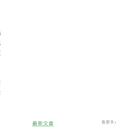
話
兒
沒
在
依
看更多
最新文章