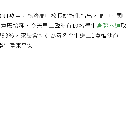
BNT疫苗，慈濟高中校長姚智化指出，高中、國
人有意願接種，今天早上臨時有10名學生
身體不適
率93％，家長會特別為每名學生送上1盒維他命
學生健康平安。