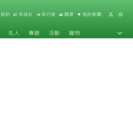
好如初
有設計
有行旅
願景
我的新聞
名人
專題
活動
寵物