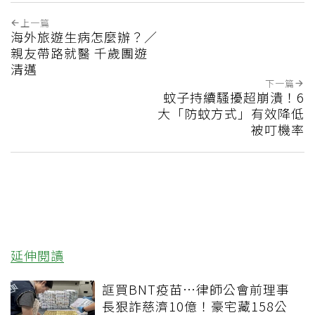
上一篇
海外旅遊生病怎麼辦？／
親友帶路就醫 千歲團遊
清邁
下一篇
蚊子持續騷擾超崩潰！6
大「防蚊方式」有效降低
被叮機率
延伸閱讀
誆買BNT疫苗…律師公會前理事
長狠詐慈濟10億！豪宅藏158公