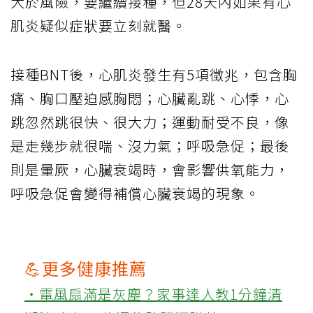
大於風險，要繼續接種，但28天內如果有心
肌炎疑似症狀要立刻就醫。
接種BNT後，心肌炎發生有5項徵兆，包含胸
痛、胸口壓迫感胸悶；心臟亂跳、心悸，心
跳忽然跳很快、很大力；運動耐受不良，像
是走幾步就很喘、沒力氣；呼吸急促；最後
則是暈厥，心臟衰竭時，會影響供氧能力，
呼吸急促會變得補償心臟衰竭的現象。
💪更多健康推薦
‧電風扇滿是灰塵？家事達人教1分鐘清