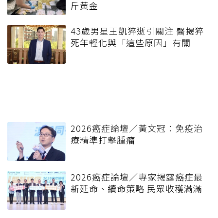
斤黃金
43歲男星王凱猝逝引關注 醫揭猝
死年輕化與「這些原因」有關
2026癌症論壇／黃文冠：免疫治
療精準打擊腫瘤
2026癌症論壇／專家揭露癌症最
新延命、續命策略 民眾收穫滿滿