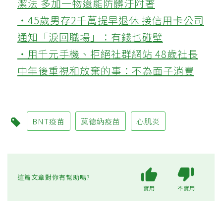
潔法 多加一物還能防髒汙附著
‧45歲男存2千萬提早退休 接信用卡公司
通知「淚回職場」：有錢也碰壁
‧用千元手機、拒絕社群網站 48歲社長
中年後重視和放棄的事：不為面子消費
BNT疫苗
莫德納疫苗
心肌炎
這篇文章對你有幫助嗎?
實用
不實用