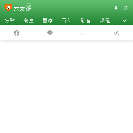
焦點
養生
醫療
百科
影音
課程
退休