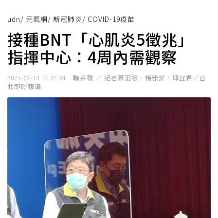
udn
/
元氣網
/
新冠肺炎
/
COVID-19疫苗
接種BNT「心肌炎5徵兆」
指揮中心：4周內需觀察
聯合報 ／ 記者蕭羽耘、楊雅棠、邱宜君／台
2021-09-13 14:37:34
北即時報導