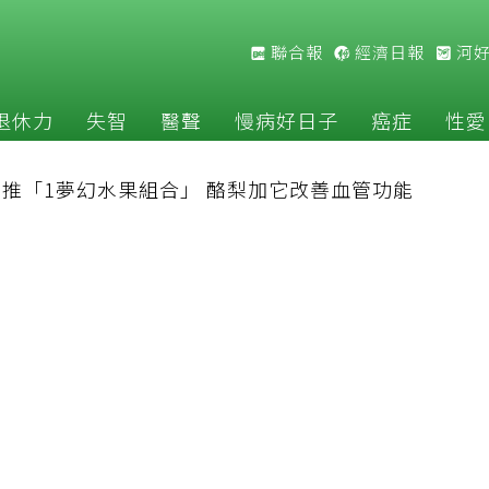
聯合報
經濟日報
河
退休力
失智
醫聲
慢病好日子
癌症
性愛
推「1夢幻水果組合」 酪梨加它改善血管功能