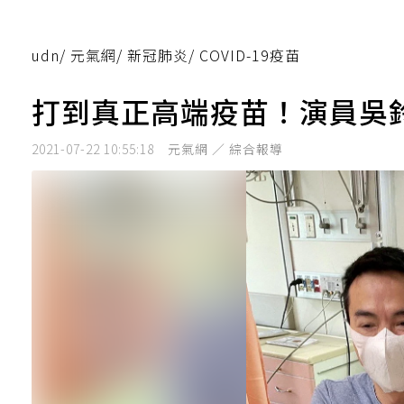
udn
/
元氣網
/
新冠肺炎
/
COVID-19疫苗
打到真正高端疫苗！演員吳
2021-07-22 10:55:18
元氣網 ／ 綜合報導