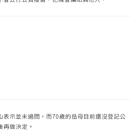
不會去打公費疫苗，把機會讓給其他人。
山表示並未過問，而70歲的岳母目前還沒登記公
後再做決定。