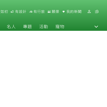
好如初
有設計
有行旅
願景
我的新聞
名人
專題
活動
寵物