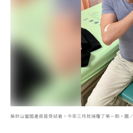
吳鈴山當國產疫苗受試者，今年三月就接種了第一劑。圖