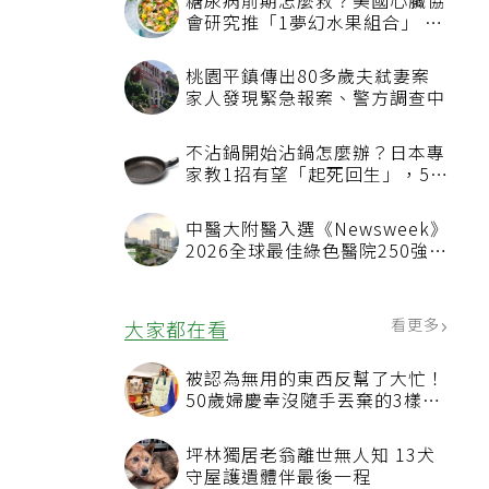
糖尿病前期怎麼救？美國心臟協
會研究推「1夢幻水果組合」 酪
梨加它改善血管功能
桃園平鎮傳出80多歲夫弒妻案
家人發現緊急報案、警方調查中
不沾鍋開始沾鍋怎麼辦？日本專
家教1招有望「起死回生」，5情
況該換新
中醫大附醫入選《Newsweek》
2026全球最佳綠色醫院250強
首屆評選即入榜 全台僅兩院獲
選 四葉績效指標居台灣最佳
看更多
大家都在看
被認為無用的東西反幫了大忙！
50歲婦慶幸沒隨手丟棄的3樣物
品
坪林獨居老翁離世無人知 13犬