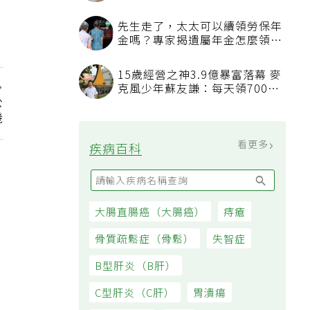
守屋護遺體伴最後一程
先生走了，太太可以續領勞保年
金嗎？專家揭遺屬年金怎麼領，
看順位還要看資格
15歲經營之神3.9億暴富落幕 麥
克風少年蘇友謙：每天領700元
公
過日子
機
看更多
疾病百科
大腸直腸癌（大腸癌）
痔瘡
骨質疏鬆症（骨鬆）
失智症
B型肝炎（B肝）
C型肝炎（C肝）
胃潰瘍