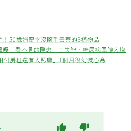
忙！50歲婦慶幸沒隨手丟棄的3樣物品
醫曝「看不見的隱患」：失智、糖尿病風險大增
不用付房租還有人照顧」1個月後幻滅心寒