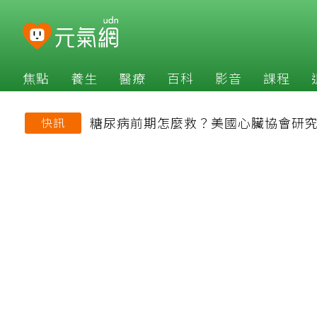
焦點
養生
醫療
百科
影音
課程
糖尿病前期怎麼救？美國心臟協會研究
快訊