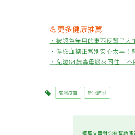
💪更多健康推薦
‧被認為無用的東西反幫了大
‧健檢血糖正常別安心太早！
‧兒邀84歲寡母搬來同住「
高端疫苗
新冠肺炎