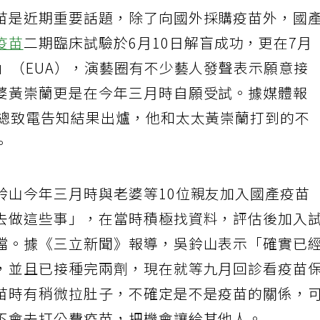
苗是近期重要話題，除了向國外採購疫苗外，國
疫苗
二期臨床試驗於6月10日解盲成功，更在7月
」（EUA），演藝圈有不少藝人發聲表示願意接
婆黃崇蘭更是在今年三月時自願受試。據媒體報
三總致電告知結果出爐，他和太太黃崇蘭打到的不
。
鈴山今年三月時與老婆等10位親友加入國產疫苗
去做這些事」，在當時積極找資料，評估後加入
檔。據《三立新聞》報導，吳鈴山表示「確實已
，並且已接種完兩劑，現在就等九月回診看疫苗
苗時有稍微拉肚子，不確定是不是疫苗的關係，