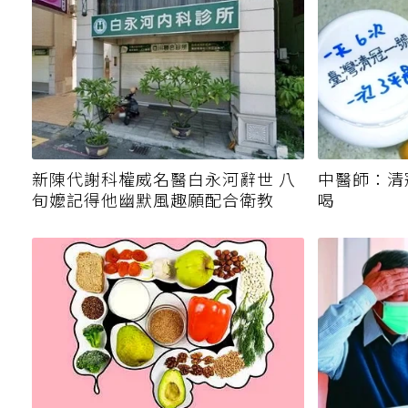
新陳代謝科權威名醫白永河辭世 八
中醫師：清
旬嬤記得他幽默風趣願配合衛教
喝