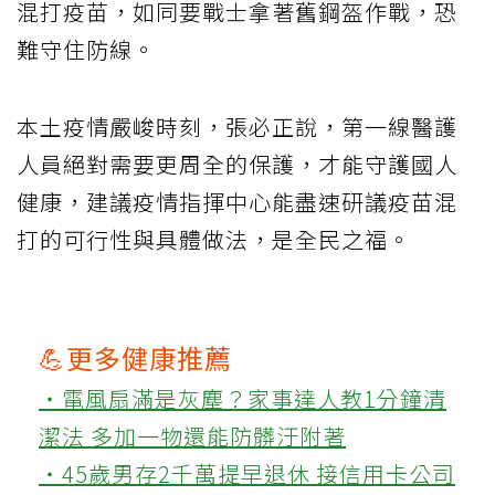
混打疫苗，如同要戰士拿著舊鋼盔作戰，恐
難守住防線。
本土疫情嚴峻時刻，張必正說，第一線醫護
人員絕對需要更周全的保護，才能守護國人
健康，建議疫情指揮中心能盡速研議疫苗混
打的可行性與具體做法，是全民之福。
💪更多健康推薦
‧電風扇滿是灰塵？家事達人教1分鐘清
潔法 多加一物還能防髒汙附著
‧45歲男存2千萬提早退休 接信用卡公司