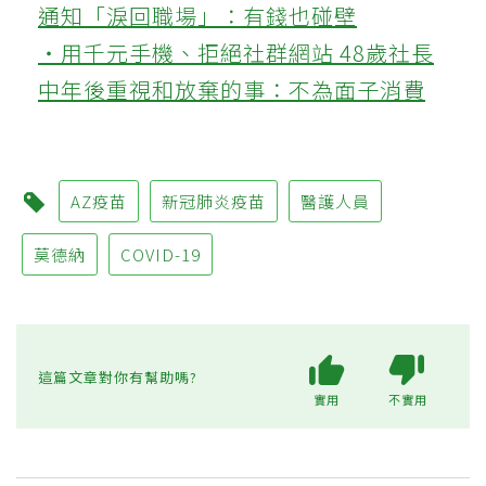
通知「淚回職場」：有錢也碰壁
‧用千元手機、拒絕社群網站 48歲社長
中年後重視和放棄的事：不為面子消費
AZ疫苗
新冠肺炎疫苗
醫護人員
莫德納
COVID-19
這篇文章對你有幫助嗎?
實用
不實用