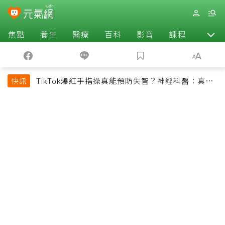
焦點
養生
醫療
百科
影音
課程
退休
TikTok爆紅手指操真能預防失智？神經科醫：真正
快訊
該做的是4件事