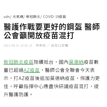
udn
/
元氣網
/
新冠肺炎
/
COVID-19疫苗
醫護作戰要更好的鋼盔 醫師
公會籲開放疫苗混打
中央社 ／ 台北22日電
2021-06-22 19:02:15
新冠肺炎疫苗
陸續抵台，國內
莫德納
疫苗數
量已超過
AZ疫苗
，醫師公會全聯會今天表
示，打AZ疫苗後追加莫德納疫苗，保護力更
佳，呼籲指揮中心應盡快研議疫苗混打，提
升醫護防護。