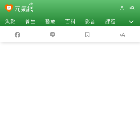
焦點
養生
醫療
百科
影音
課程
退休