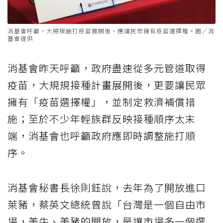
消基會呼籲，大規模施打疫苗展開後，應讓民眾擁有疫苗選擇權。圖／消
基會提供
消基會昨天呼籲，政府盡速從多元管道取得
疫苗，大規規接種計畫展開後，更要讓民眾
擁有「疫苗選擇權」，並制定救濟補償措
施；至於不少年輕族群反映接種順序太末
端，消基會也呼籲政府應即時調整施打順
序。
消基會秘書長徐則鈺說，去年為了開放進口
萊豬，蔡英文總統曾說「台灣是一個自由市
場，美牛、美豬的開放，是讓市場多一個選