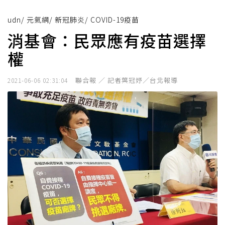
udn
/
元氣網
/
新冠肺炎
/
COVID-19疫苗
消基會：民眾應有疫苗選擇
權
聯合報 ／ 記者葉冠妤／台北報導
2021-06-06 02:31:04