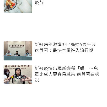
疫苗
新冠病例激增34.4%連5周升溫
疾管署：最快本周進入流行期
新冠疫情出現新變種「蟬」…兒
童比成人更容易感染 疾管署這樣
說