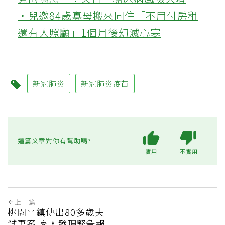
‧兒邀84歲寡母搬來同住「不用付房租
還有人照顧」1個月後幻滅心寒
新冠肺炎
新冠肺炎疫苗
這篇文章對你有幫助嗎?
實用
不實用
上一篇
桃園平鎮傳出80多歲夫
弒妻案 家人發現緊急報