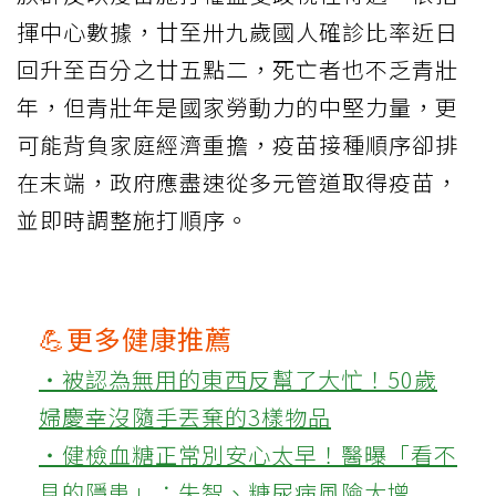
揮中心數據，廿至卅九歲國人確診比率近日
回升至百分之廿五點二，死亡者也不乏青壯
年，但青壯年是國家勞動力的中堅力量，更
可能背負家庭經濟重擔，疫苗接種順序卻排
在末端，政府應盡速從多元管道取得疫苗，
並即時調整施打順序。
💪更多健康推薦
‧被認為無用的東西反幫了大忙！50歲
婦慶幸沒隨手丟棄的3樣物品
‧健檢血糖正常別安心太早！醫曝「看不
見的隱患」：失智、糖尿病風險大增