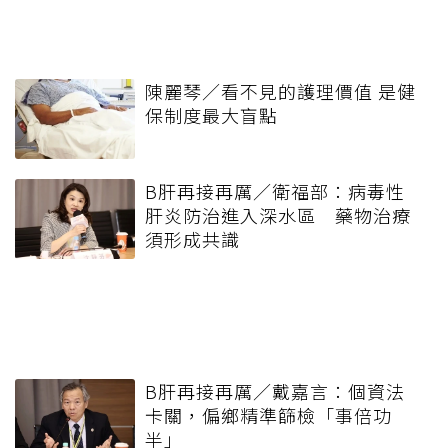
陳麗琴／看不見的護理價值 是健
保制度最大盲點
B肝再接再厲／衛福部：病毒性
肝炎防治進入深水區 藥物治療
須形成共識
B肝再接再厲／戴嘉言：個資法
卡關，偏鄉精準篩檢「事倍功
半」