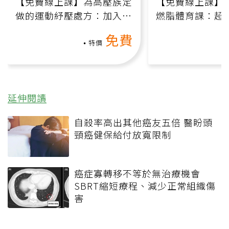
【免費線上課】為高壓族定
【免費線上課】
做的運動紓壓處方：加入行
燃脂體育課：超
動、增肌、互動元素，0基
氧」高壓族在家
免費
礎也能做！
負擔
特價
延伸閱讀
自殺率高出其他癌友五倍 醫盼頭
頸癌健保給付放寬限制
癌症寡轉移不等於無治療機會
SBRT縮短療程、減少正常組織傷
害