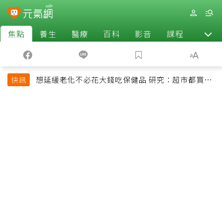
焦點
養生
醫療
百科
影音
課程
退休
想延緩老化不必花大錢吃保健品 研究：超市都買得
快訊
到的1便宜食品就可以