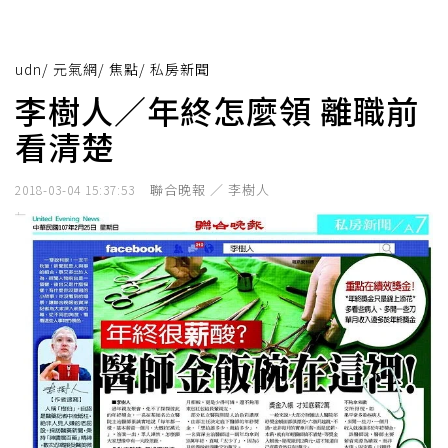
udn
/
元氣網
/
焦點
/
私房新聞
李樹人／年終怎麼領 離職前
看清楚
聯合晚報 ／ 李樹人
2018-03-04 15:37:53