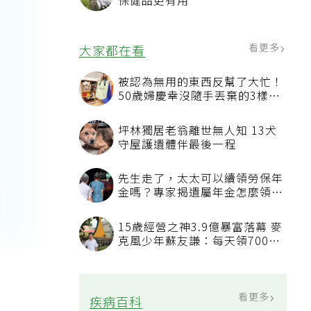
保健品更有用
看更多
大家都在看
被認為無用的東西反幫了大忙！
50歲婦慶幸沒隨手丟棄的3樣物
品
坪林獨居老翁離世無人知 13犬
守屋護遺體伴最後一程
先生走了，太太可以續領勞保年
金嗎？專家揭遺屬年金怎麼領，
看順位還要看資格
15歲經營之神3.9億暴富落幕 麥
克風少年蘇友謙：每天領700元
過日子
看更多
疾病百科