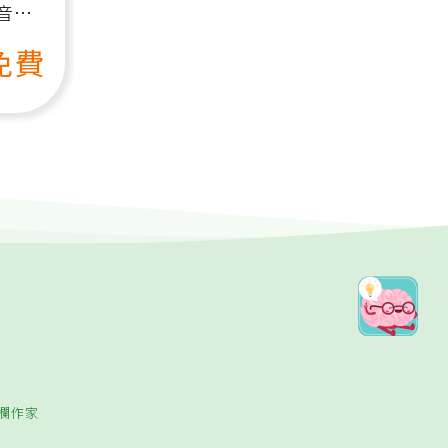
音
免費
欄作家