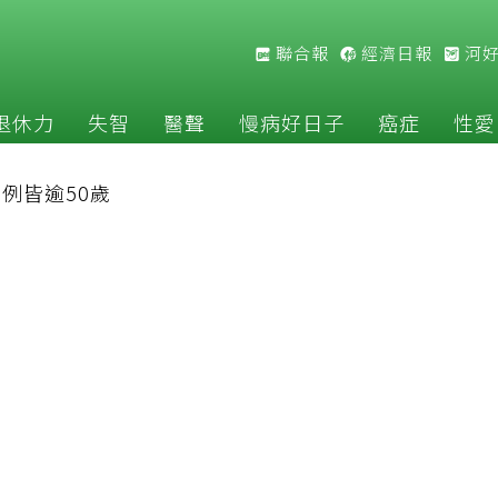
聯合報
經濟日報
河
退休力
失智
醫聲
慢病好日子
癌症
性愛
9例皆逾50歲