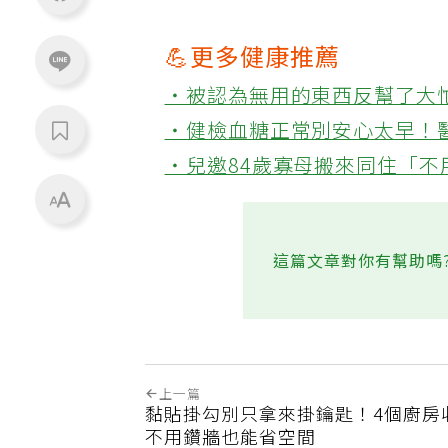
💪更多健康推薦
‧被認為無用的東西反幫了大
‧健檢血糖正常別安心太早！
‧兒邀84歲寡母搬來同住「
這篇文章對你有幫助嗎
上一篇
黏貼掛勾別只拿來掛鑰匙！4個廚房
不用鑽牆也能省空間