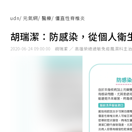
udn
/
元氣網
/
醫療
/
僵直性脊椎炎
胡瑞潔：防感染，從個人衛
2020-06-24 09:00:00
胡瑞潔 ／ 高雄榮總過敏免疫風濕科主