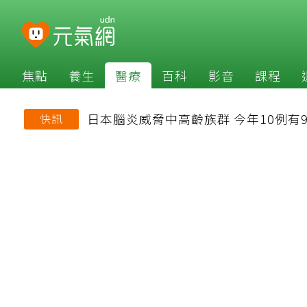
焦點
養生
醫療
百科
影音
課程
日本腦炎威脅中高齡族群 今年10例有
快訊