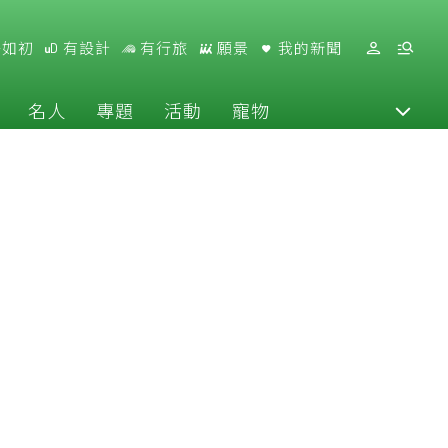
好如初
有設計
有行旅
願景
我的新聞
名人
專題
活動
寵物