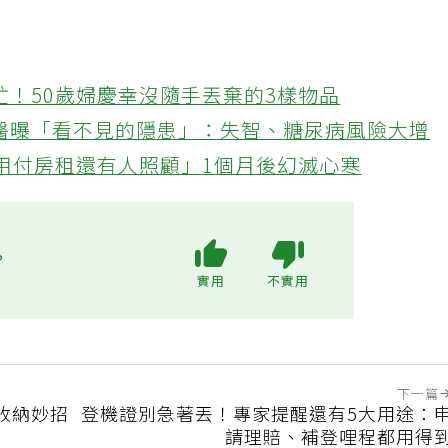
忙！50歲婦慶幸沒隨手丟棄的3樣物品
醫曝「看不見的隱患」：失智、糖尿病風險大增
不用付房租還有人照顧」1個月後幻滅心寒
?
實用
不實用
下一篇
收納妙招
登機證別急著丟！專家提醒還有5大用途：
請理賠、補登哩程都用得