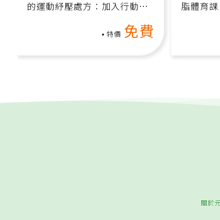
的運動紓壓處方：加入行動、
脂體育課
增肌、互動元素，0基礎也能
高壓族在
免費
做！
特價
關於