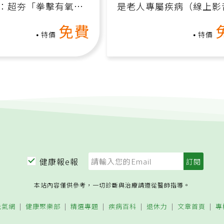
：超夯「拳擊有氧」
是老人專屬疾病（線上影
家釋放壓力無負擔
課）
免費
特價
特價
健康報e報
本站內容僅供參考，一切診斷與治療請遵從醫師指導。
元氣網
健康聚樂部
精選專題
疾病百科
退休力
文章首頁
專