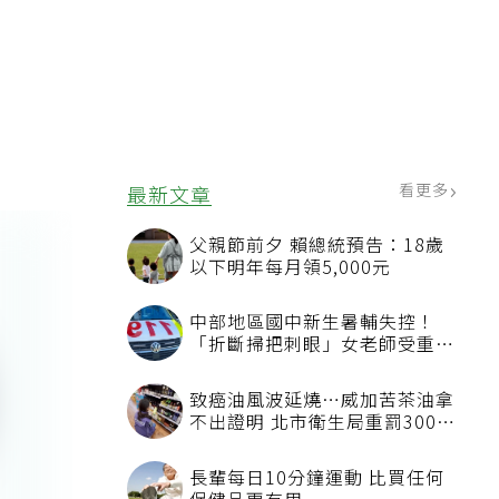
看更多
最新文章
父親節前夕 賴總統預告：18歲
以下明年每月領5,000元
中部地區國中新生暑輔失控！
「折斷掃把刺眼」女老師受重傷
恐失明
致癌油風波延燒…威加苦茶油拿
不出證明 北市衛生局重罰300萬
元
長輩每日10分鐘運動 比買任何