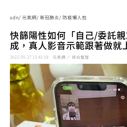
udn
/
元氣網
/
新冠肺炎
/
防疫懶人包
快篩陽性如何「自己/委託親
成，真人影音示範跟著做就
2022-05-27 15:43:58
元氣網 ／ 綜合整理