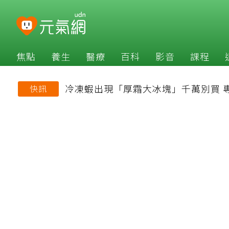
焦點
養生
醫療
百科
影音
課程
冷凍蝦出現「厚霜大冰塊」千萬別買 
快訊