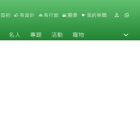
好如初
有設計
有行旅
願景
我的新聞
名人
專題
活動
寵物