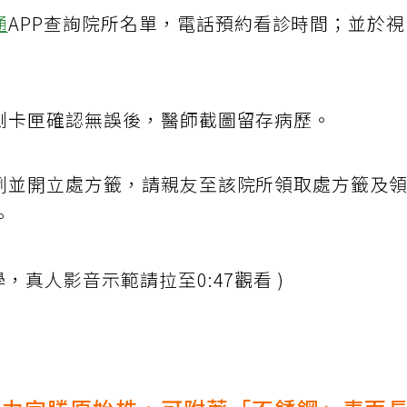
通
APP查詢院所名單，電話預約看診時間；並於
檢測卡匣確認無誤後，醫師截圖留存病歷。
病例並開立處方籤，請親友至該院所領取處方籤及
。
，真人影音示範請拉至0:47觀看 )