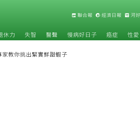
聯合報
經濟日報
河
退休力
失智
醫聲
慢病好日子
癌症
性愛
專家教你挑出緊實鮮甜蝦子