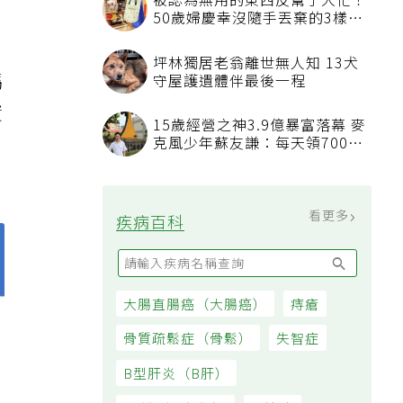
被認為無用的東西反幫了大忙！
50歲婦慶幸沒隨手丟棄的3樣物
品
坪林獨居老翁離世無人知 13犬
碼
守屋護遺體伴最後一程
資
15歲經營之神3.9億暴富落幕 麥
，
克風少年蘇友謙：每天領700元
過日子
看更多
疾病百科
大腸直腸癌（大腸癌）
痔瘡
骨質疏鬆症（骨鬆）
失智症
B型肝炎（B肝）