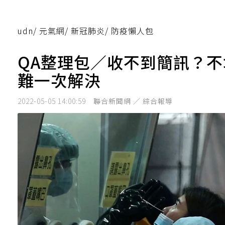
udn
/
元氣網
/
新冠肺炎
/
防疫懶人包
QA整理包／收不到簡訊？不
難一次解決
2022-05-05 14:00:59
聯合新聞網 ／ 綜合報導