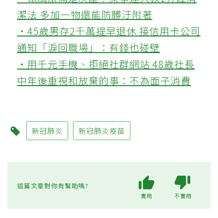
潔法 多加一物還能防髒汙附著
‧45歲男存2千萬提早退休 接信用卡公司
通知「淚回職場」：有錢也碰壁
‧用千元手機、拒絕社群網站 48歲社長
中年後重視和放棄的事：不為面子消費
新冠肺炎
新冠肺炎疫苗
這篇文章對你有幫助嗎?
實用
不實用