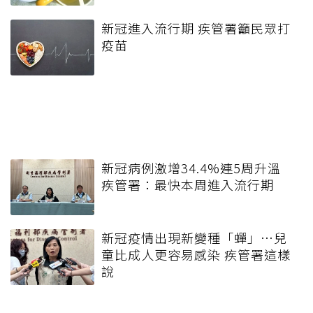
新冠進入流行期 疾管署籲民眾打
疫苗
新冠病例激增34.4%連5周升溫
疾管署：最快本周進入流行期
新冠疫情出現新變種「蟬」…兒
童比成人更容易感染 疾管署這樣
說