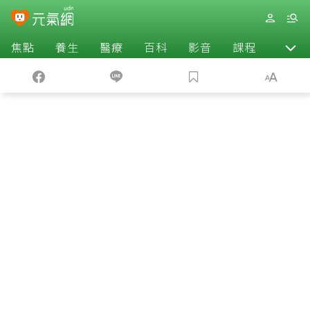
焦點
養生
醫療
百科
影音
課程
退休