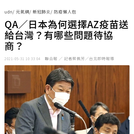
udn
/
元氣網
/
新冠肺炎
/
防疫懶人包
QA／日本為何選擇AZ疫苗送
給台灣？有哪些問題待協
商？
聯合報 ／ 記者蔡佩芳／台北即時報導
2021-05-31 10:33:04