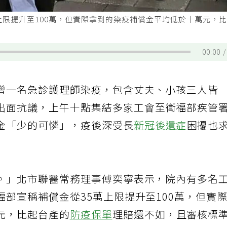
上限提升至100萬，但實際拿到的染疫補償金平均低於十萬元，
00:00
增一名急診護理師染疫，包含丈夫、小孩三人皆
出面抗議，上午十點集結多家工會至衛福部疾管
金「少的可憐」，疫後深受長
新冠後遺症
困擾也
。」北市聯醫常務理事傅奕寧表示，院內有多名
部宣稱補償金從35萬上限提升至100萬，但實
元，比起台產的
防疫保單
理賠還不如，且審核標