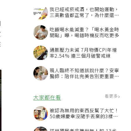
到
償
該