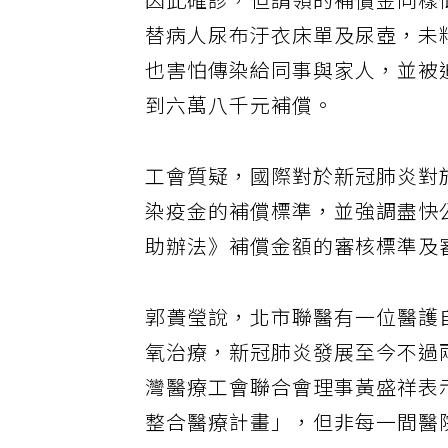
因此確診，但請領的補償金同樣
替病人尿布汙衣床單及尿壺，未
也害怕傳染給同事與家人，並被
到六萬八千元補償。
工會質疑，國際對於新冠肺炎對
染疫金的補償標準，並強調盡快
助辦法》補償金額的審核標準及
郭蕢瑩說，北市聯醫有一位醫護自
氧治療，新冠肺炎發展至今不過
灣醫療工會聯合會理事黃盛祥表示
整合醫療計畫」，但非每一間醫