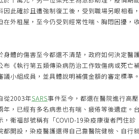
低於十萬元，另一位梁先生為急診助理，疫情期
料因此確診且遭強制復工後，受到職場另眼相看
迫在外租屋，至今仍受到經常性喘、胸悶困擾，
於身體的傷害至今都還不清楚，政府如何決定醫
公布《執行第五類傳染病防治工作致傷病或死亡
審議小組成員，並具體說明補償金額的審定標準
從2003年
SARS
事件至今，都還在醫院進行高
兩年，已經有多名病患也有喘、疲倦等後遺症。
，衛福部號稱有「COVID-19染疫康復者門住診
院都開設，染疫醫護還得自己靠醫院健檢、自行