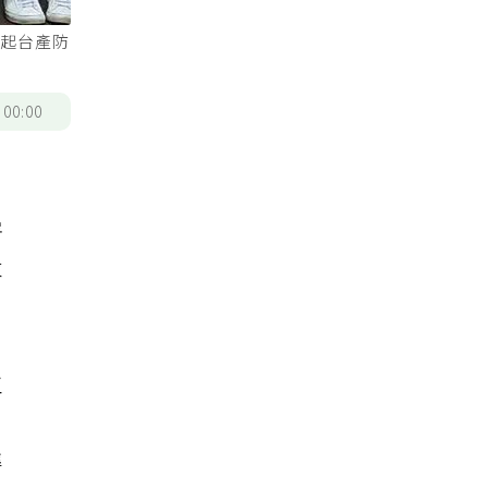
比起台產防
/
00:00
署
求
工
際
準