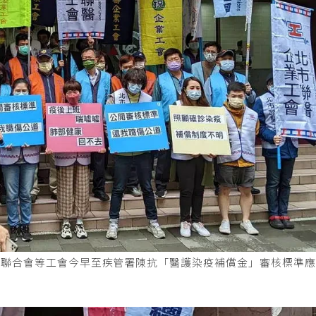
會聯合會等工會今早至疾管署陳抗「醫護染疫補償金」審核標準