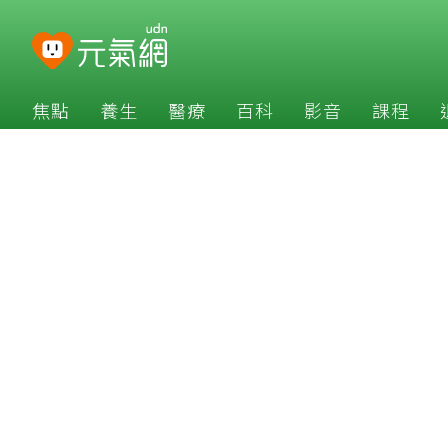
焦點
養生
醫療
百科
影音
課程