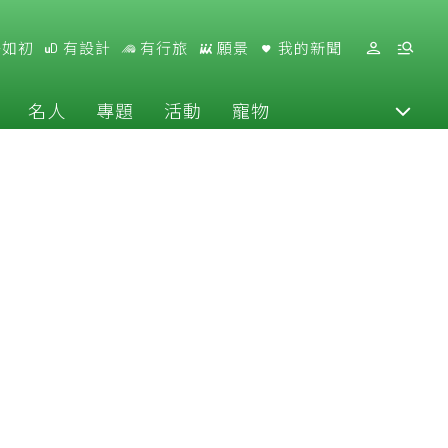
好如初
有設計
有行旅
願景
我的新聞
名人
專題
活動
寵物