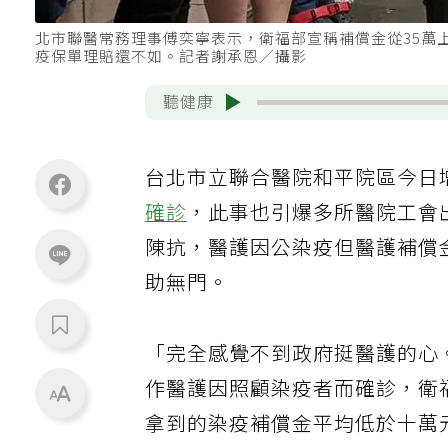
北市聯醫常務理事傅奕寧表示，衛福部宣稱補償金從35萬
疫保單理賠還不如。記者謝承恩／攝影
聽健康
台北市立聯合醫院和平院區今日
確診
，此事也引爆多所醫院工會
陳抗，醫護因公染疫但醫護補償
助無門。
「完全感覺不到政府挺醫護的心
作醫護因照顧染疫者而確診，衛福
拿到的染疫補償金平均低於十萬