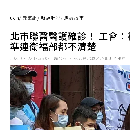
udn
/
元氣網
/
新冠肺炎
/
周邊故事
北市聯醫醫護確診！ 工會
準連衛福部都不清楚
2022-03-22 13:36:08
聯合報 ／ 記者謝承恩／台北即時報導