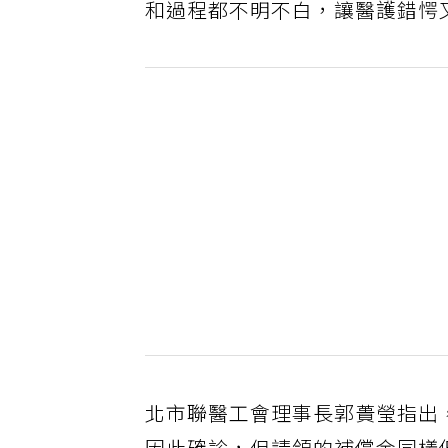
和過程都不明不白，讓醫護錯愕
北市聯醫工會理事長郭蕢瑩指出