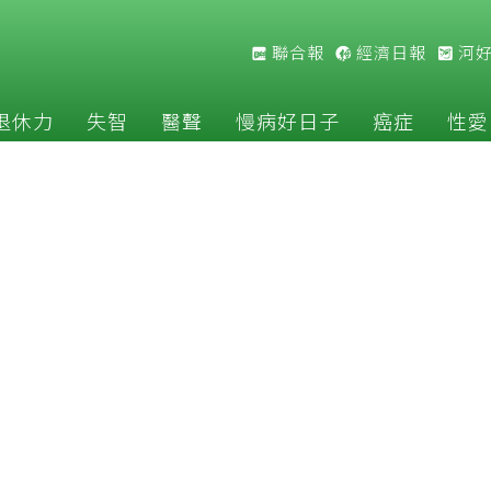
聯合報
經濟日報
河
退休力
失智
醫聲
慢病好日子
癌症
性愛