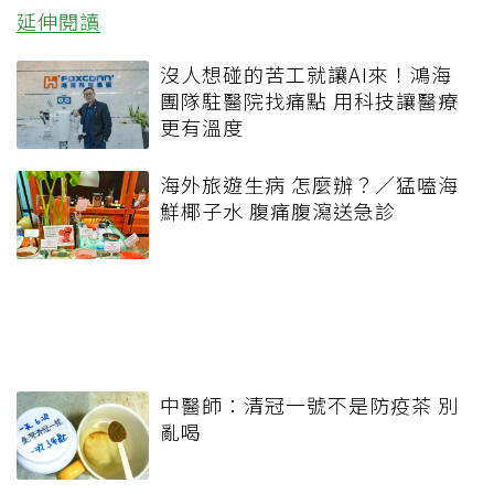
延伸閱讀
沒人想碰的苦工就讓AI來！鴻海
團隊駐醫院找痛點 用科技讓醫療
更有溫度
海外旅遊生病 怎麼辦？／猛嗑海
鮮椰子水 腹痛腹瀉送急診
中醫師：清冠一號不是防疫茶 別
亂喝