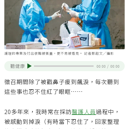
護理的專業及付出很難被衡量，更不易被看見。 記者鄭超文╱攝影
聽健康
00:00
/
00:00
徵召期間除了被戳鼻子痠到飆淚，每次聽到
這些事也忍不住紅了眼眶……
20多年來，我時常在採訪
醫護人員
過程中，
被感動到掉淚（有時當下忍住了，回家整理