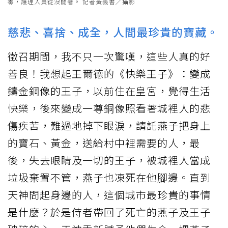
毒，護理人員從沒閒著。 記者黃義書╱攝影
慈悲、喜捨、成全，人間最珍貴的寶藏。
徵召期間，我不只一次驚嘆，這些人真的好
善良！我想起王爾德的《快樂王子》：變成
鑄金銅像的王子，以前住在皇宮，覺得生活
快樂，後來變成一尊銅像照看著城裡人的悲
傷疾苦，難過地掉下眼淚，請託燕子把身上
的寶石、黃金，送給村中裡需要的人，最
後，失去眼睛及一切的王子，被城裡人當成
垃圾棄置不管，燕子也凍死在他腳邊。直到
天神問起身邊的人，這個城市最珍貴的事情
是什麼？於是侍者帶回了死亡的燕子及王子