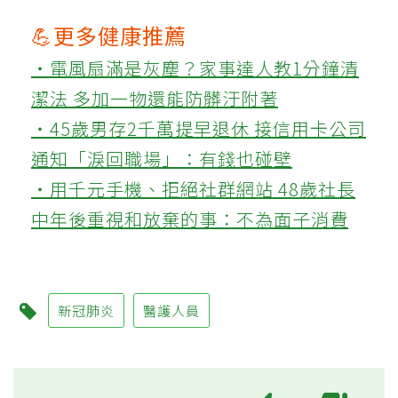
💪更多健康推薦
‧電風扇滿是灰塵？家事達人教1分鐘清
潔法 多加一物還能防髒汙附著
‧45歲男存2千萬提早退休 接信用卡公司
通知「淚回職場」：有錢也碰壁
‧用千元手機、拒絕社群網站 48歲社長
中年後重視和放棄的事：不為面子消費
新冠肺炎
醫護人員