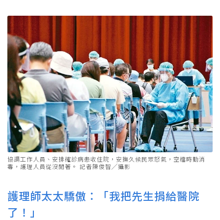
協調工作人員、安排確診病患收住院，安撫久候民眾怒氣，空檔時勤消
毒，護理人員從沒閒著。 記者陳俊智╱攝影
護理師太太驕傲：「我把先生捐給醫院
了！」