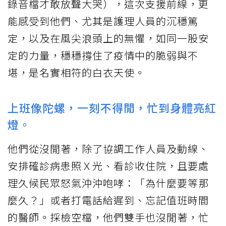
錄音檔才敢放聲大哭），這次支援前線，更
能感受到他們、尤其是護理人員的沉穩篤
定，以及在風尖浪頭上的無懼，如同一股安
定的力量，穩穩撐住了疫情中的脆弱與不
堪，是名實相符的白衣天使。
上班像陀螺，一刻不得閒，忙到身體亮紅
燈。
他們從沒閒著，除了協調工作人員及動線、
安排確診病患照Ｘ光、看診收住院，且要處
理久候民眾怒氣沖沖咆哮：「為什麼要等那
麼久？」或者打電話給遲到、忘記值班時間
的醫師。採檢空檔，他們雙手也沒閒著，忙