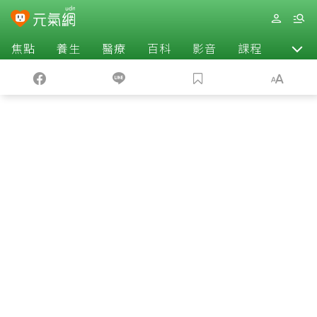
焦點
養生
醫療
百科
影音
課程
退休