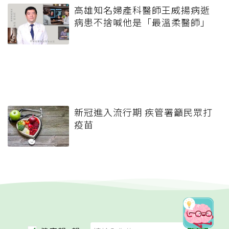
高雄知名婦產科醫師王威揚病逝
病患不捨喊他是「最溫柔醫師」
新冠進入流行期 疾管署籲民眾打
疫苗