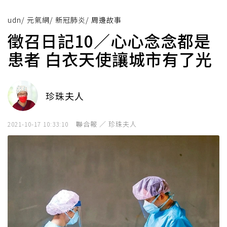
udn
/
元氣網
/
新冠肺炎
/
周邊故事
徵召日記10／心心念念都是
患者 白衣天使讓城市有了光
珍珠夫人
聯合報 ／ 珍珠夫人
2021-10-17 10:33:10