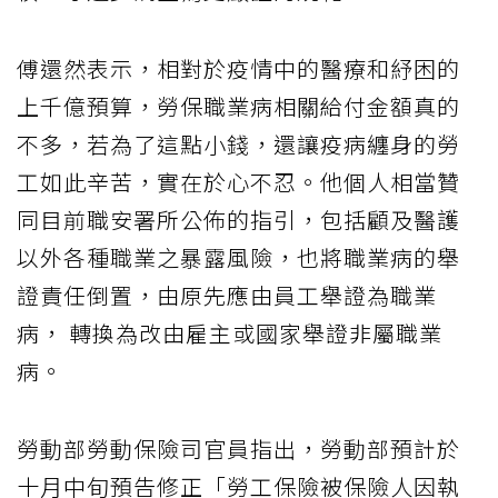
傅還然表示，相對於疫情中的醫療和紓困的
上千億預算，勞保職業病相關給付金額真的
不多，若為了這點小錢，還讓疫病纏身的勞
工如此辛苦，實在於心不忍。他個人相當贊
同目前職安署所公佈的指引，包括顧及醫護
以外各種職業之暴露風險，也將職業病的舉
證責任倒置，由原先應由員工舉證為職業
病， 轉換為改由雇主或國家舉證非屬職業
病。
勞動部勞動保險司官員指出，勞動部預計於
十月中旬預告修正「勞工保險被保險人因執