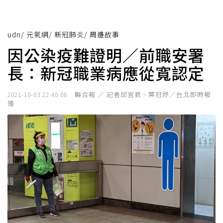
udn
/
元氣網
/
新冠肺炎
/
周邊故事
因公染疫難證明／前職安署
長：新冠職業病應從寬認定
聯合報 ／ 記者邱宜君、葉冠妤／台北即時報
2021-10-03 22:40:06
導