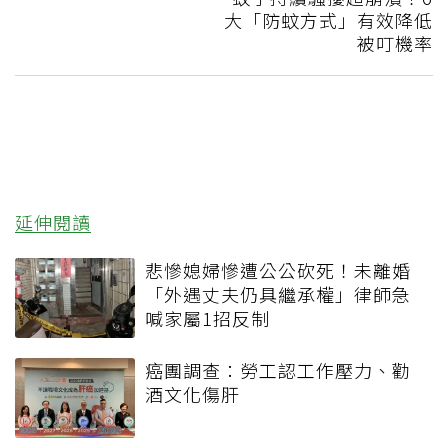
大「防蚊方式」有效降低
被叮機率
延伸閱讀
悲慘媳婦慘遭公公砍死！未離婚
「外遇丈夫仍具繼承權」律師急
喊家屬1招反制
癌團調查：勞工認工作壓力、勸
酒文化傷肝