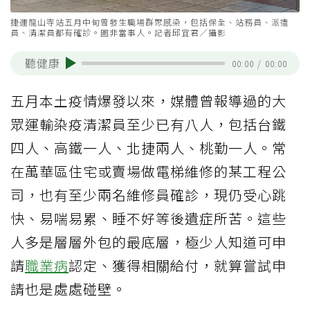
捷運龍山寺站五月中旬曾發生職場群聚感染，包括保全、站務員、派遣
員、清潔員都有確診。圖非當事人。記者邱宜君／攝影
聽健康
00:00
/
00:00
五月本土疫情爆發以來，媒體曾報導過的大
眾運輸染疫清潔員至少已有八人，包括台鐵
四人、高鐵一人、北捷兩人、桃勤一人。常
在萬華區住宅或賣場做電梯維修的某工程公
司，也有至少兩名維修員確診，現仍受心跳
快、易喘易累、睡不好等後遺症所苦。這些
人多是層層外包的最底層，極少人知道可申
請
職業病
認定、獲得相關給付，就算嘗試申
請也是處處碰壁。