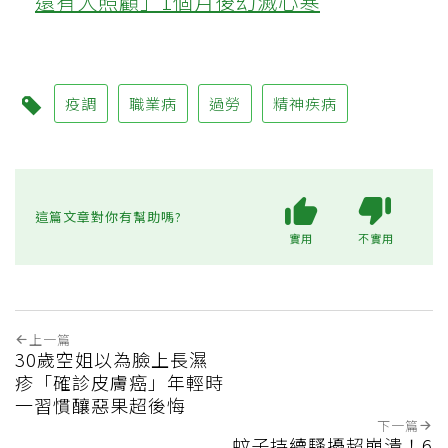
還有人照顧」1個月後幻滅心寒
疫調
職業病
過勞
精神疾病
這篇文章對你有幫助嗎?
實用
不實用
上一篇
30歲空姐以為臉上長濕
疹「確診皮膚癌」年輕時
一習慣釀惡果超後悔
下一篇
蚊子持續騷擾超崩潰！6