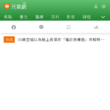
焦點
養生
醫療
百科
影音
課程
退休
30歲空姐以為臉上長濕疹「確診皮膚癌」年輕時一
快訊
習慣釀惡果超後悔