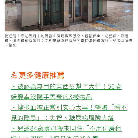
捷運龍山寺站五月中旬曾發生職場群聚感染，包括保全、站務員、派遣
員、清潔員都有確診；同期萬華區也有多名電梯維修員確診。記者邱宜君
／攝影
💪更多健康推薦
‧被認為無用的東西反幫了大忙！50歲
婦慶幸沒隨手丟棄的3樣物品
‧健檢血糖正常別安心太早！醫曝「看不
見的隱患」：失智、糖尿病風險大增
‧兒邀84歲寡母搬來同住「不用付房租