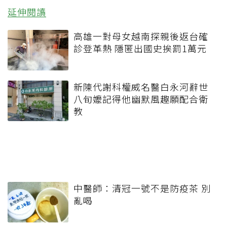
延伸閱讀
高雄一對母女越南探親後返台確
診登革熱 隱匿出國史挨罰1萬元
新陳代謝科權威名醫白永河辭世
八旬嬤記得他幽默風趣願配合衛
教
中醫師：清冠一號不是防疫茶 別
亂喝