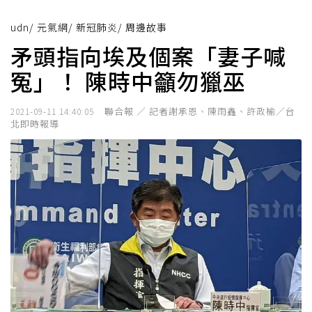
udn
/
元氣網
/
新冠肺炎
/
周邊故事
矛頭指向埃及個案「妻子喊
冤」！ 陳時中籲勿獵巫
聯合報 ／ 記者謝承恩、陳雨鑫、許政榆／台
2021-09-11 14:40:05
北即時報導