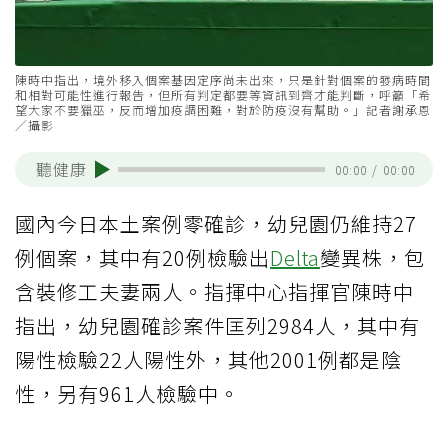
陳時中指出，境外移入個案基因定序尚未出來，只是針對個案的發病時間
和相對可能性進行報告，但所有判定都要等資訊到齊才能判斷，呼籲「希
望大家不要獵巫，反而增加疫調困難，對於防疫沒有幫助。」記者謝承恩
／攝影
聽健康
00:00
/
00:00
國內今日本土案例零確診，幼兒園仍維持27
例個案，其中有20例檢驗出
Delta
變異株，包
含裝修工夫妻兩人。指揮中心指揮官陳時中
指出，幼兒園確診案件匡列2984人，其中有
陽性檢驗22人陽性外，其他2001例都是陰
性，另有961人檢驗中。