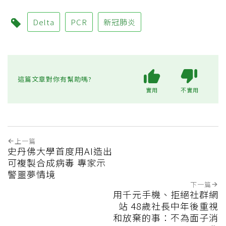
Delta
PCR
新冠肺炎
這篇文章對你有幫助嗎?
實用
不實用
上一篇
史丹佛大學首度用AI造出
可複製合成病毒 專家示
警噩夢情境
下一篇
用千元手機、拒絕社群網
站 48歲社長中年後重視
和放棄的事：不為面子消