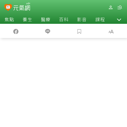
焦點
養生
醫療
百科
影音
課程
退休