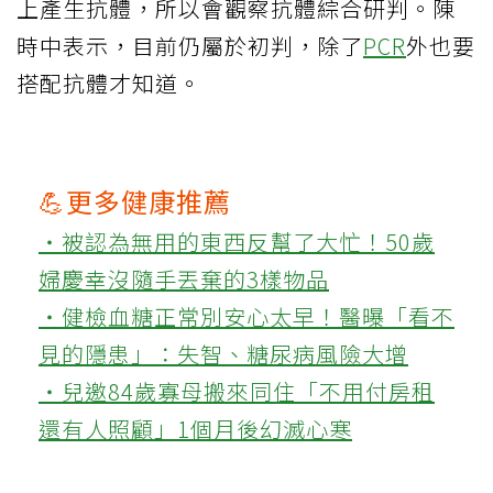
上產生抗體，所以會觀察抗體綜合研判。陳
時中表示，目前仍屬於初判，除了
PCR
外也要
搭配抗體才知道。
💪更多健康推薦
‧被認為無用的東西反幫了大忙！50歲
婦慶幸沒隨手丟棄的3樣物品
‧健檢血糖正常別安心太早！醫曝「看不
見的隱患」：失智、糖尿病風險大增
‧兒邀84歲寡母搬來同住「不用付房租
還有人照顧」1個月後幻滅心寒